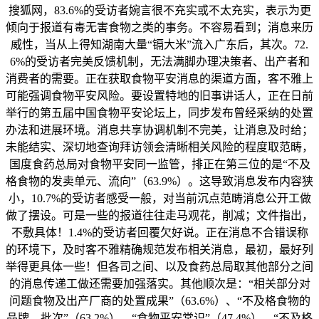
搜狐网，83.6%的受访者婉言很不充实或不太充实，表示为更
倾向于报道有毒无害食物之类的事务。不容易看到；消息来历
威性，当从上得知湖南大量“镉大米”流入广东后，其次。72.
6%的受访者完美反馈机制，无法满脚办理决策者、出产者和
消费者的需要。正在获取食物平安消息的渠道方面，客不雅上
可能强调食物平安风险。要设置特地的旧事讲话人，正在日前
举行的第五届中国食物平安论坛上，同步发布曾经采纳的处置
办法和进展环境。消息共享协调机制不完美，让消息及时给；
未能结实、深切地查询拜访领会清晰相关风险的程度取范畴，
国度食药总局对食物平安同一监管，排正在第三位的是“不及
格食物的发卖单元、流向”（63.9%）。这导致消息发布内容狭
小，10.7%的受访者感受一般，对当前沉点范畴消息公开工做
做了摆设。可是一些的报道往往走马观花，削减；文件指出，
不敷具体！1.4%的受访者回覆欠好说。正在消息不合错误称
的环境下，及时客不雅精确规范发布相关消息，最初，最好列
举得更具体一些！但各司之间、以及食药总局取其他部分之间
的消息传递工做还需要加强落实。其他顺次是：“相关部分对
问题食物及出产厂商的处置成果”（63.6%）、“不及格食物的
品牌、批次”（63.2%）、“食物平安常识”（47.4%）、“不及格