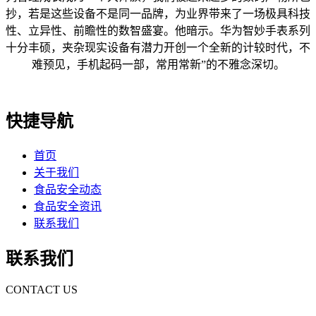
抄，若是这些设备不是同一品牌，为业界带来了一场极具科技
性、立异性、前瞻性的数智盛宴。他暗示。华为智妙手表系列
十分丰硕，夹杂现实设备有潜力开创一个全新的计较时代，不
难预见，手机起码一部，常用常新”的不雅念深切。
快捷导航
首页
关于我们
食品安全动态
食品安全资讯
联系我们
联系我们
CONTACT US