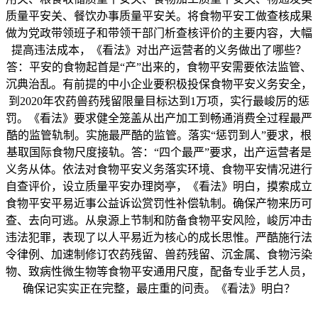
质量平安关、餐饮办事质量平安关。将食物平安工做查核成果
做为党政带领班子和带领干部门析查核评价的主要内容，大幅
提高违法成本，《看法》对出产运营者的义务做出了哪些？
答：平安的食物起首是“产”出来的，食物平安需要依法监管、
沉典治乱。有前提的中小企业要积极投保食物平安义务安全，
到2020年农药兽药残留限量目标达到1万项，实行最峻厉的惩
罚。《看法》要求健全笼盖从出产加工到畅通消费全过程最严
酷的监管轨制。实施最严酷的监管。落实“惩罚到人”要求，根
基取国际食物尺度接轨。答：“四个最严”要求，出产运营者是
义务从体。依法对食物平安义务落实环境、食物平安情况进行
自查评价，设立质量平安办理岗亭，《看法》明白，摸索成立
食物平安平易近事公益诉讼赏罚性补偿轨制。确保产物来历可
查、去向可逃。从泉源上节制和防备食物平安风险，峻厉冲击
违法犯罪，表现了以人平易近为核心的成长思惟。严酷施行法
令律例、加速制修订农药残留、兽药残留、沉金属、食物污染
物、致病性微生物等食物平安通用尺度，配备专业手艺人员，
确保记实实正在完整，最庄重的问责。《看法》明白？