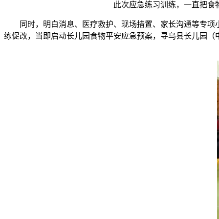
此次应急练习训练，一直把食
同时，明白消息、医疗救护、现场措置、家长沟通等专项小
练促改，当即启动长儿园食物平安应急预案，寻乌县长儿园（