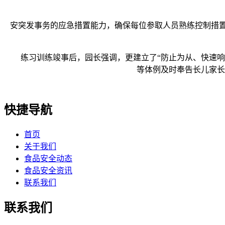
安突发事务的应急措置能力，确保每位参取人员熟练控制措
练习训练竣事后，园长强调，更建立了“防止为从、快速响应
等体例及时奉告长儿家长
快捷导航
首页
关于我们
食品安全动态
食品安全资讯
联系我们
联系我们