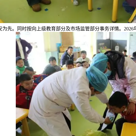
为先。同时按向上级教育部分及市场监管部分事务详情。2026