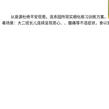
从泉源杜绝平安现患。连系园所现实细化练习训练方案，
毒场景：大二班长儿连续呈现恶心、、腹痛等不适症状，食以安