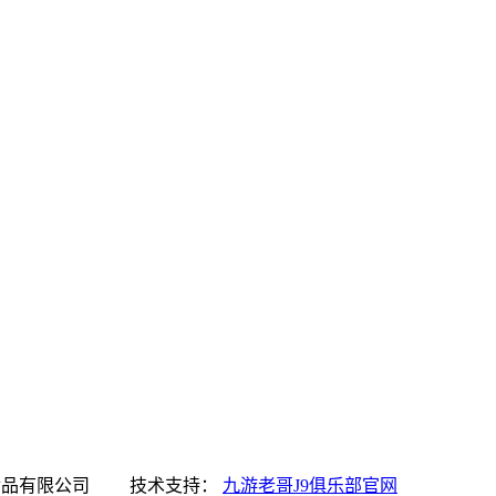
J9俱乐部官网食品有限公司 技术支持：
九游老哥J9俱乐部官网