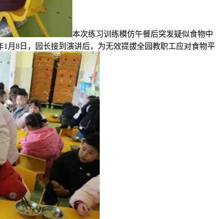
本次练习训练模仿午餐后突发疑似食物中
年1月8日，园长接到演讲后，为无效提拔全园教职工应对食物平