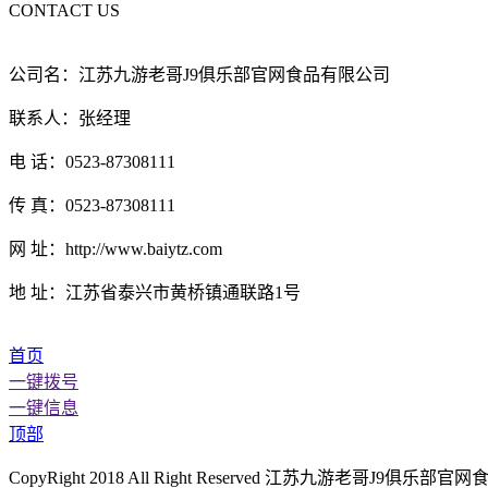
CONTACT US
公司名：江苏九游老哥J9俱乐部官网食品有限公司
联系人：张经理
电 话：0523-87308111
传 真：0523-87308111
网 址：http://www.baiytz.com
地 址：江苏省泰兴市黄桥镇通联路1号
首页
一键拨号
一键信息
顶部
CopyRight 2018 All Right Reserved 江苏九游老哥