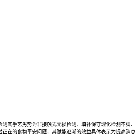
测其手艺劣势为非接触式无损检测、填补保守理化检测不脚、
潜正在的食物平安问题，其赋能逃溯的效益具体表示为提高消息