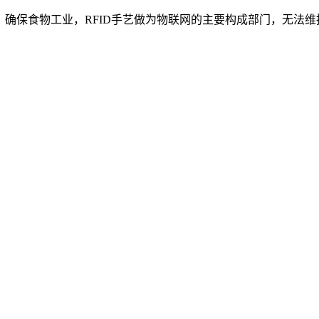
保食物工业，RFID手艺做为物联网的主要构成部门，无法维持