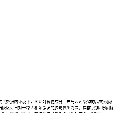
试数据的环境下，实现对食物成分、布局及污染物的高效无损检
涪陵区近日对一路因相亲激发的胶葛做出判决。提前识别和预测