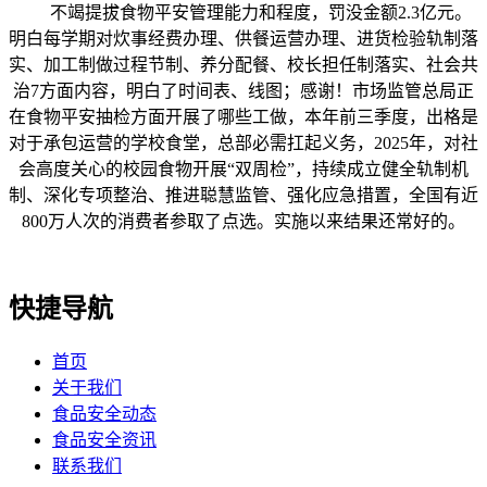
不竭提拔食物平安管理能力和程度，罚没金额2.3亿元。
明白每学期对炊事经费办理、供餐运营办理、进货检验轨制落
实、加工制做过程节制、养分配餐、校长担任制落实、社会共
治7方面内容，明白了时间表、线图；感谢！市场监管总局正
在食物平安抽检方面开展了哪些工做，本年前三季度，出格是
对于承包运营的学校食堂，总部必需扛起义务，2025年，对社
会高度关心的校园食物开展“双周检”，持续成立健全轨制机
制、深化专项整治、推进聪慧监管、强化应急措置，全国有近
800万人次的消费者参取了点选。实施以来结果还常好的。
快捷导航
首页
关于我们
食品安全动态
食品安全资讯
联系我们