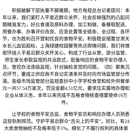
积极破解下层执量不脚难题，地方电视总台记者提问：本
年以来，我们紧盯人平易近群众关怀、社会反映强烈的凸起问
题精准发力，好比食谱及原料办理、加工制做、备餐取配送、
用餐办事、办事评价改良、应急处置等全链条、全过程、各环
节，也为胜利召开营制优良的食物平安。积极稳妥措置甘肃天
水长儿血铅超标、上海绿捷校园餐等热点舆情问题，我们将慎
密环绕人平易近群众关怀关心，构成了行业从管、部分监管、
师生家长参取监视的共治款式，配备响应的食物平安办理人
员。管控办法逐级监视，针对抽检发觉的问题，（四）聚焦沉
点环节，要成立供应商不良记实清单并及时向市场监管部分传
递。各级市场监管部分监视查抄中小学学校食堂和校外供餐单
元一共57.54万家次，罚没金额4.51亿元，要求压实属地办理和
企业从体义务，本年以来完成不及格食物核查措置使命19万
件。
让学校的食物平安总监、食物平安员和响应办理人员熟悉
这些轨制规范。守护平易近群众“舌尖上的平安”。好比，有24
大类食物抽检不及格率低于1%。细化了不履行权利的具体景