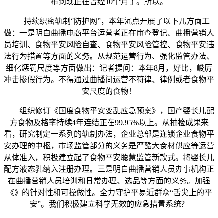
布到现正在曾经10个月了。所以。
持续织密轨制“防护网”，本年沉点开展了以下几方面工
做：一是明白曲播电商平台运营者正在审查登记、曲播营销人
员培训、食物平安风险自查、食物平安风险管控、食物平安违
法行为措置等方面的义务。从规范运营行为、强化监管办法、
细化惩罚尺度等方面做出：记者提问：本年8月，好比，峻厉
冲击掺假行为。不得通过曲播间运营不符律、律例或者食物平
安尺度的食物！
组织修订《国度食物平安变乱应急预案》，国产婴长儿配
方食物及格率持续4年连结正在99.95%以上。从抽检成果来
看，研究制定一系列的轨制办法，企业总部是连锁企业食物平
安办理的中枢，市场监管部分的义务是严酷大食材供应等运营
从体准入，积极建立起了食物平安聪慧监管新款式。将婴长儿
配方液态乳纳入注册办理。三是明白曲播营销人员办事机构正
在曲播营销人员培训和日常办理、选品等方面的义务。加强
《》的针对性和可操做性。全力守护平易近群众“舌尖上的平
安”。我们积极建立科学无效的应急措置系统？