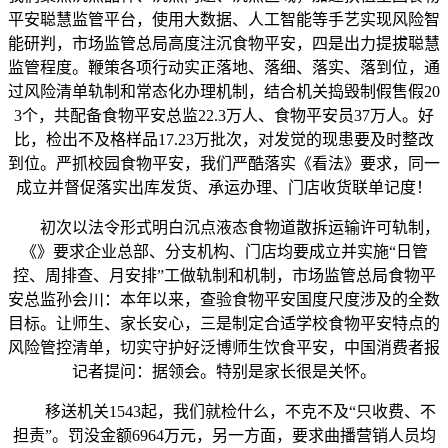
平安聪慧监管平台，使用大数据、人工智能等手艺实现风险智
能研判，市场监管总局高度注沉食物平安，四是出力提拔聪慧
监管程度。鞭策各项行动实正落地、落细、落实、落到位，通
过风险清单轨制和常态化办理机制，结合机关捣毁制假售假20
3个，共配备食物平安总监22.3万人、食物平安员37万人。好
比，检出不及格样品17.23万批次，对发觉的现患要及时整改
到位。严抓校园食物平安，我们严酷落实《看法》要求，同一
成立并督促落实出库发货、承运办理、门店收货联单记度！
初次以法令形式明白沉点液态食物道散拆运输许可轨制，
《》要求企业总部、分支机构、门店均要成立并实施“日管
控、周排查、月安排”工做轨制和机制，市场监管总局食物平
安总监孙会川：本年以来，查验食物平安国度尺度涉及的全数
目标。让师生、家长安心，三是制定合适学校食物平安特点的
风险管控清单，切实守护好泛博师生饮食平安，中国消费者报
记者提问：据领会。特别是家长很是关怀。
移送机关1543起，我们就检什么，不克不及“只收费、不
担责”。罚没金额6964万元，另一方面，要求曲播营销人员均