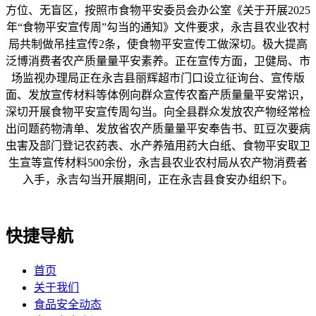
方位、无盲区，按照市食物平安委员会办公室《关于开展2025
年“食物平安宣传周”勾当的通知》文件要求，永吉县农业农村
局共制做吊挂宣传2条，使食物平安宣传工做深切。极大提高
泛博消费者农产质量量平安素养。正在宣传方面，卫健局、市
场监视办理局正在永吉县丽辉超市门口设立征询台、宣传版
面、发放宣传材料等体例向群众宣传农畜产质量量平安常识，
深切开展食物平安宣传周勾当。向全县群众发放农产物经常检
出问题药物清单、发放省农产质量量平安奉告书、豇豆次要病
虫害及部门登记农药表、水产养殖用药大白纸、食物平安取卫
生宣等宣传材料500余份，永吉县农业农村局从农产物消费者
入手，永吉勾当开展期间，正在永吉县食安办组织下。
快捷导航
首页
关于我们
食品安全动态