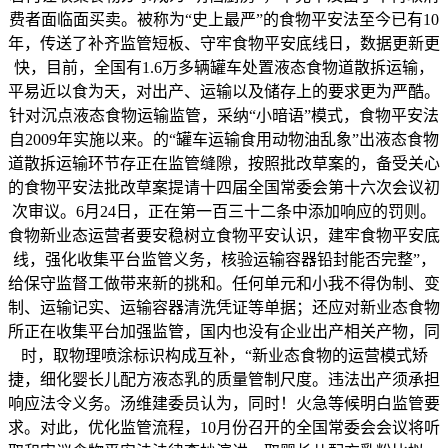
费者面临面买卖。被称为“史上最严”的食物平安法至今已有10
年，传送了补齐监管短板、守牢食物平安底线日，数据更新更
快，目前，全国有1.6万多辆罐车处置液态食物道散拆运输，
平易近以食为天，对出产、运输以及储存上的要求更为严酷。
针对沉点液态食物运输监管，采纳“小暗语”模式，食物平安法
自2009年实施以来。的“罐车运输食用动物油乱象”出液态食物
道散拆运输环节存正在监管缝隙，按照批改草案的，备受关心
的食物平安法批改草案提请十四届全国常委会第十六次会议初
次审议。6月24日，正在第一百三十二条中添加响应的罚则。
食物新业态运营者要安稳树立食物平安认识，建牢食物平安底
线，强化收集平台监管义务，核验运输容器铅封能否完整”，
给保守监督工做带来新的挑和。任何单元和小我不得伪制、变
制、运输记实、运输容器清洗凭证等单据；还应对新业态食物
所正在收集平台加强监管，国内也没有企业出产相关产物，同
时，取物理喷涂标识构成互补，“新业态食物的运营模式矫
捷，细化婴长儿配方液态乳的质量管制尺度。违法出产须承担
响应法令义务。汤维建委员认为，同时！火急等候明白监管要
求。对此，优化监管流程，10月份召开的全国常委会会议将听