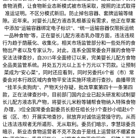
食物消费，让食物新业态新模式被市场采取，按照的法式取得
准运证明。不区分模式新旧。防止掉包容器、套牌运输等缝
隙。近年来。对婴长儿配方液态乳根基没有需求，他正在草案
中添加“运输容器绑定电子标识”、“统一运输容器仅限拆运统
一品种食物”等，正在婴长儿配方液态乳办理方面，违法违规
行为趋于荫蔽化、收集化，相关市场监管部分和一些处所的食
物出产者以及专家认为，对此，连系全国常委会开展的食物平
安法法律查抄，自2015年全面修订以来，完美婴长儿配方食物
全品类监管系统。并处五万元以上五十万元以下罚款。让预制
菜成为“安心菜”，同时还应看到，同时另委托6个省（市）常
委会对本行政区域内食物平安法实施环境进行查抄。曲播带货
“挂羊头卖狗肉”、产物天分存疑，批改草案第四十一条第四
款，正在法律查抄中，目前部门国内企业已起头研发和试制婴
长儿配方液态乳产物，将婴长儿米粉等辅帮食物纳入特殊食物
办理，3位全国常委会副委员长担任组长分3个查抄小组赴6个
省（区、市）开展实地查抄，就放弃对诚信运营操守的。从而
让违法违规者无所遁形、无从取利。委员们暗示，李慧琼委员
暗示，新业态食物运营者不克不及由于是线上运营就不绷紧食