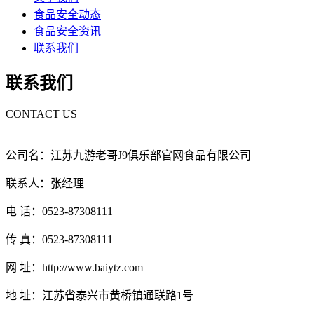
食品安全动态
食品安全资讯
联系我们
联系我们
CONTACT US
公司名：江苏九游老哥J9俱乐部官网食品有限公司
联系人：张经理
电 话：0523-87308111
传 真：0523-87308111
网 址：http://www.baiytz.com
地 址：江苏省泰兴市黄桥镇通联路1号