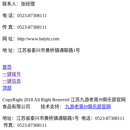
联系人：张经理
电 话：0523-87308111
传 真：0523-87308111
网 址：http://www.baiytz.com
地 址：江苏省泰兴市黄桥镇通联路1号
首页
一键拨号
一键信息
顶部
CopyRight 2018 All Right Reserved 江苏九游老哥J9俱乐部官网
食品有限公司 技术支持：
九游老哥J9俱乐部官网
地址：江苏省泰兴市黄桥镇通联路1号 电话：0523-87308111
传真：0523-87308111