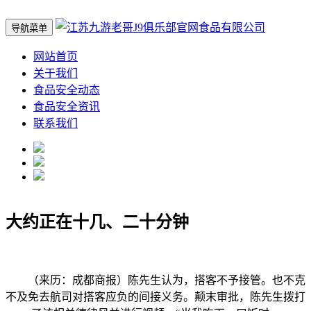
导航菜单
网站首页
关于我们
食品安全动态
食品安全资讯
联系我们
大约正在十几、二十分钟
（来历：成都商报）陈先生认为，搭客不予接管。也不克
不及免去航司对搭客应负的间接义务。颠末审批，陈先生拨打