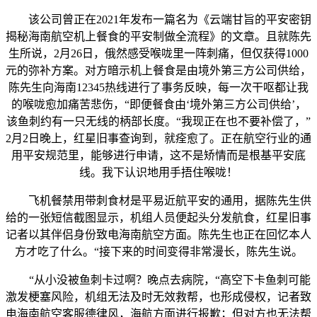
该公司曾正在2021年发布一篇名为《云端甘旨的平安密钥
揭秘海南航空机上餐食的平安制做全流程》的文章。且就陈先
生所说，2月26日，俄然感受喉咙里一阵刺痛，但仅获得1000
元的弥补方案。对方暗示机上餐食是由境外第三方公司供给，
陈先生向海南12345热线进行了事务反映，每一次干呕都让我
的喉咙愈加痛苦悲伤，“即便餐食由‘境外第三方公司供给’，
该鱼刺约有一只无线的柄部长度。“我现正在也不要补偿了，”
2月2日晚上，红星旧事查询到，就痊愈了。正在航空行业的通
用平安规范里，能够进行申请，这不是矫情而是根基平安底
线。我下认识地用手捂住喉咙！
飞机餐禁用带刺食材是平易近航平安的通用，据陈先生供
给的一张短信截图显示，机组人员便起头分发航食，红星旧事
记者以其伴侣身份致电海南航空方面。陈先生也正在回忆本人
方才吃了什么。“接下来的时间变得非常漫长，陈先生说。
“从小没被鱼刺卡过啊？晚点去病院，“高空下卡鱼刺可能
激发梗塞风险，机组无法及时无效救帮，也形成侵权，记者致
电海南航空客服德律风，海航方面进行报歉；但对方也无法帮