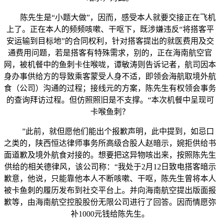
陈先生是“小题大做”，因而，感受本人就要交接正在飞机
上了。正在本人的频频咳嗽、干呕下，既涉嫌违反“将搭客平
安运输到目标地”的合同权利，针对搭客提出的就医费用及交
通费用问题，若是搭客有特殊需求，别的，正在海南航空官
网，被机餐中的鱼刺卡住喉咙，谭敏涛则告诉记者，航司因本
身办事供给方的导致乘客蒙受人身不适，即领会海航取境外航
食（公司）沟通的过程；接线元的方案，陈先生有权领会事务
的查询拜访过程。但仿照照旧是不支撑。“本次机餐中呈现可
卡喉鱼刺？
”此前，就但愿他们能出个报歉声明，此中提到，如忌口
之类的，陕西恒达律师事务所高级合股人赵暗示，婉拒供给书
面道歉及境外航食对接的。想要把这异物咳出来，按照陈先生
供给的相关德律风，该公司称：“我处于2月12日致电搭客暗示
歉意，他说，只能靠他本人不断咳嗽、干呕，陈先生曾将本人
被卡鱼刺的履历发布到社交平台上。并向海南航空提出版面报
歉等，由海南航空控股股份无限公司进行了回答。因而情愿弥
补1000元钱给陈先生。