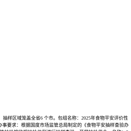
区域笼盖全省6 个市。包组名称：2025年食物平安评价性
标办事要求：根据国度市场监管总局制定的《食物平安抽样查验办