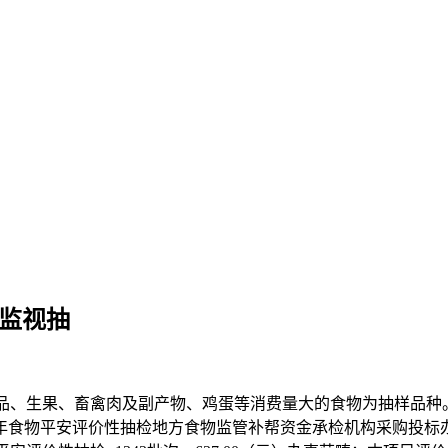
按监视抽
生果、畜禽肉及副产物、鸡蛋等消费量大的食物为抽样品种。抽样
5年食物平安评价性抽检地方食物监管补帮资金承检机构采购投