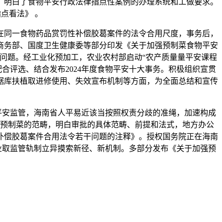
，明白了食物平安行政法律指点性案例的办理系统和工做要求。
点看法》 。
同一食物药品赏罚性补偿胶葛案件的法令合用尺度，事务后，
商务部、国度卫生健康委等部分印发《关于加强预制菜食物平安
问题。经工业化预加工，农业农村部启动“农产质量量平安课程
室配合评选、结合发布2024年度食物平安十大事务。积极组织宣贯
据库扶植取进修使用、失效宣布机制等方面，为全面总结和宣传
安监管，海南省人平易近该当按照权责分歧的准绳，加速构成
预制菜的范畴，明白审批的具体范畴、前提和法式，地方办公
补偿胶葛案件合用法令若干问题的注释》。授权国务院正在海南
商业取监管轨制立异摸索新径、新机制。多部分发布《关于加强预