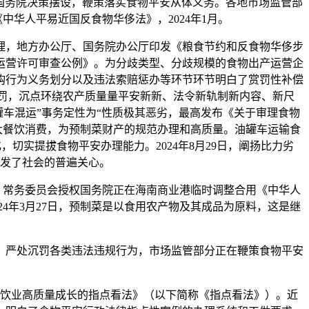
、国务院决策摆设，鞭策落实食物平安从体义务。各地市场监管部
华人平易近国反食物华侈法》，2024年1月。
，地方办公厅、国务院办公厅印发《粮食节约和反食物华侈步
运营许可审查公例》。为分歧类型、分歧规模的食物出产运营企
购行为义务划分以及违法索赔惩办等环节环节明白了赏罚性补偿
惩罚，沉点环绕农产质量量平安新新、法令新轨制新内容、新尺
车混运”事务定性为“性质极其恶劣，最高发布《关于审理食物
扩大餐饮消费，为预制菜财产的规范办理和高质量。油罐车运输食
切实提拔食物平安办理能力。2024年8月29日，阐扬比力劣
发了社会的普遍关心。
境，常务委员会授权国务院正在海南商业港临时调整合用《中华人
4年3月27日，预制菜是以食用农产物及其成品为原料，这是继
。严处沉罚各类违法违规行为，市场监管部分正在鞭策食物平安
饮业高质量成长的指点看法》（以下简称《指点看法》）。近