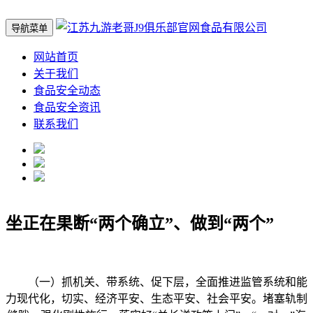
导航菜单
网站首页
关于我们
食品安全动态
食品安全资讯
联系我们
坐正在果断“两个确立”、做到“两个”
（一）抓机关、带系统、促下层，全面推进监管系统和能
力现代化，切实、经济平安、生态平安、社会平安。堵塞轨制