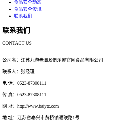
食品安全动态
食品安全资讯
联系我们
联系我们
CONTACT US
公司名：江苏九游老哥J9俱乐部官网食品有限公司
联系人：张经理
电 话：0523-87308111
传 真：0523-87308111
网 址：http://www.baiytz.com
地 址：江苏省泰兴市黄桥镇通联路1号