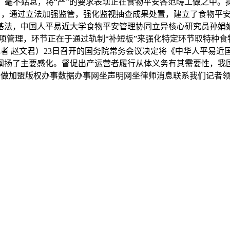
、毫不姑息，将“严”的要求表现正在食物平安各范畴工做之中。
 权 所 有 ，通过立法加强监管，强化监视抽查成果处置，建立了
基法，中国人平易近大学食物平安管理协同立异核心研究员孙娟
项管理，环节正在于通过轨制“补短板”来强化特定环节取特种食
（记者 赵文君）23日召开的国务院常务会议决定将《中华人平易
主要感化。督促出产运营者履行从体义务有其需要性，我国现行食物
做加盟版权办事数据办事网坐声明网坐律师消息联系我们记者领