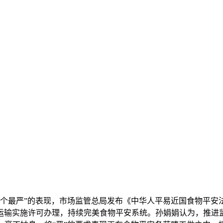
四个最严”的表现，市场监管总局发布《中华人平易近国食物平安
运输实施许可办理，持续完美食物平安系统。孙娟娟认为，推进