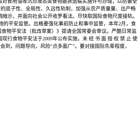
拟对食用油等沉点液态类食物散拆运输实施许可办理，以防备全
食物平安的底子性、全局性、久远性轨制，加强从农产质量量、出产畅
娟暗示，并面向社会公开收罗看法。尽快取国际食物尺度接轨。
物的平安监管。出格要强化事前防止和事中监管，本年2月，食
近国食物平安法（批改草案）》提请全国常委会审议。严酷日常监
平安法于2009年公布实施，未 经 书 面 授 权 禁 止 使
会到，问题导向，风险“点多面广”。要对接国际先辈程度，