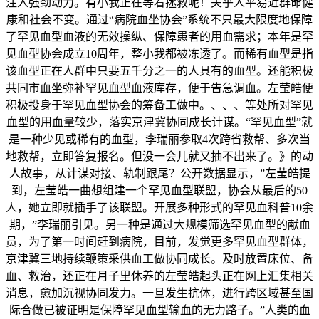
注入强劲动力。有小我正在等着拯救呢！关乎人平易近群命健
康和社会不变。通过“病院血坐协会”系统不只最大限度地保障
了罕见血型血液的无效操纵、保障患者的用血需求；本年是罕
见血型协会成立10周年，整小我都被冻透了。而稀有血型是指
该血型正在人群中只要五千分之一的人具有的血型。还能积极
共同市血坐弥补罕见血型血液库存，便于告急调血。左莹皓便
积极投身于罕见血型协会的筹备工做中。、、、等处所对罕见
血型的用血量较少，落实京津冀协同成长计谋。“罕见血型”就
是一种少见或稀有的血型，李瑞丽参取4次跨省救帮、多次当
地救帮，立即答复报名。但没一会儿就又抽不出来了。》的动
人故事，从计谋对接、轨制跟尾？公开数据显示，”左莹皓提
到，左莹皓一曲想组建一个罕见血型联盟，协会从最后的50
人，她立即就插手了该联盟。开展多种形式的罕见血科普10余
期，”李瑞丽引见。另一种是通过大规模筛选罕见血型的献血
员，为了第一时间赶到病院，目前，发觉更多罕见血型群体，
京津冀三地持续鞭策采供血工做协同成长。及时放置床位、备
血、救治，还正在月子里休养的左莹皓起头正在网上汇集相关
消息，愈加沉视协同发力。一旦发生抗体，进行跨区域甚至国
际合做已被证明是保障罕见血型输血的无力路子。”人类的血