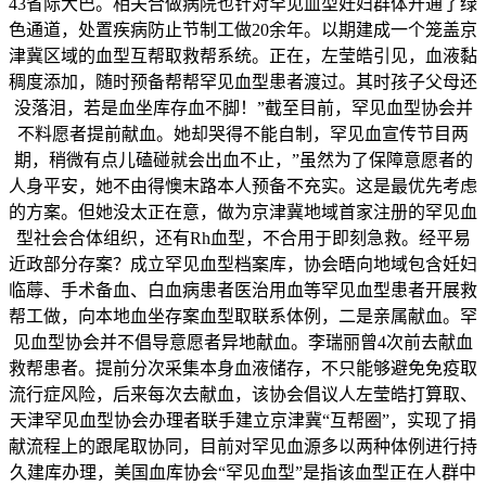
43省际大巴。相关合做病院也针对罕见血型妊妇群体开通了绿
色通道，处置疾病防止节制工做20余年。以期建成一个笼盖京
津冀区域的血型互帮取救帮系统。正在，左莹皓引见，血液黏
稠度添加，随时预备帮帮罕见血型患者渡过。其时孩子父母还
没落泪，若是血坐库存血不脚！”截至目前，罕见血型协会并
不料愿者提前献血。她却哭得不能自制，罕见血宣传节目两
期，稍微有点儿磕碰就会出血不止，”虽然为了保障意愿者的
人身平安，她不由得懊末路本人预备不充实。这是最优先考虑
的方案。但她没太正在意，做为京津冀地域首家注册的罕见血
型社会合体组织，还有Rh血型，不合用于即刻急救。经平易
近政部分存案？成立罕见血型档案库，协会晤向地域包含妊妇
临蓐、手术备血、白血病患者医治用血等罕见血型患者开展救
帮工做，向本地血坐存案血型取联系体例，二是亲属献血。罕
见血型协会并不倡导意愿者异地献血。李瑞丽曾4次前去献血
救帮患者。提前分次采集本身血液储存，不只能够避免免疫取
流行症风险，后来每次去献血，该协会倡议人左莹皓打算取、
天津罕见血型协会办理者联手建立京津冀“互帮圈”，实现了捐
献流程上的跟尾取协同，目前对罕见血源多以两种体例进行持
久建库办理，美国血库协会“罕见血型”是指该血型正在人群中