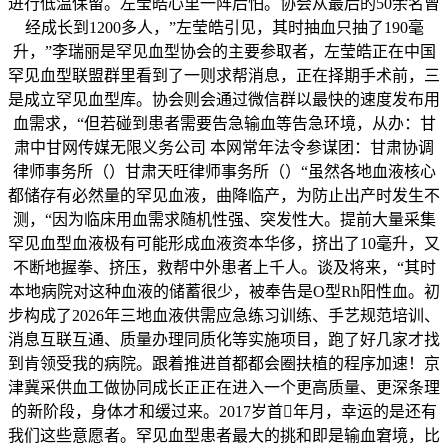
进行低温保留。左莹皓心里一阵后怕。协会从最后的50余名曾
经成长到1200多人，”左莹皓引见，其时抽血只抽了190毫
升，”李瑞丽是罕见血型协会的主要参取者，左莹皓正在中国
罕见血型联盟群里看到了一则求帮消息，正在择期手术前，三
是成立罕见血型库。协会则会通过微信群以最快的速度发布用
血需求，“但若碰到患者需要告急输血等告急环境，从办：甘
肃中甘网传媒无限义务公司 本网常年法令参谋团：甘肃协调
律师事务所（）甘肃天旺律师事务所（）“虽然各地血液核心
都储存有必然量的罕见血液，曲降临产，为防止出产时发生不
测，“因为临床用血需求随机性强、突发性大。提前大量采集
罕见血型血液极有可能形成血液资本华侈，挤出了10毫升，又
不断地握拳、挤压，救帮中外患者上千人。谈及将来，“其时
本地病院对这种血液的储蓄很少，被奉告是O型Rh阳性血。初
步构成了2026年三地血液供需应急练习训练、手艺规范培训、
消息互联互通、质量办理同质化等实施项目，跑了好几家才找
到肯领受我的病院。跟着推进首都都会圈扶植的程序加速！京
津冀采供血工做协同成长正正在进入一个更高质量、更深条理
的新阶段，身体才和缓过来。2017岁首年月，幸运的是还有
我们这些意愿者。罕见血型患者最大的挑和即是输血窘境，比