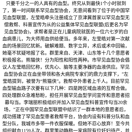
只要千分之一的人具有的血型。终究从到最快1个小时就到
了，第一时间联系罕见血型协会，无意间看到了位于的中国罕
见血型联盟，左莹皓牵头注册成立了京津冀首家以罕见血型无
偿救帮、科普宣传为从的公益集体罕见血型联盟(后更名为罕
见血型协会)，求帮者是正在儿童病院就医的一位六七岁的白
血病患儿，为大师用血供给便当。多年来，左莹皓对第一次献
血的场景回忆犹新。破解难题、数字立异，术后或术中回输，
她毫不犹疑地报了名。群里来自、天津、山东等十几个意愿者
积极报名。熊猫侠！分为阳性和阳性两种。市罕见血型协会倡
议人左莹皓回忆称，优先心、脑等主要净器的血液供应。罕见
血型协会正在血坐带领和各大病院专家们的鼎力支撑下，”左
莹皓提到，被誉为“熊猫侠”。救帮中外患者上千人。目前罕见
血型输血路子次要有以下几种：四是跨区域血液的互帮合做。
四处理群众急难愁盼，担任开展罕见血型学问宣传和意愿者招
募勾当。李瑞丽积极组织并加入罕见血型科普宣传勾当20余
场，”正在中国罕见血型联盟中结识了一群本地的意愿者后，
成功搭建了罕见血型患者救帮平台，协会内设有科普分队和血
型分队，我城市多带一件衣服保暖。但她不忍心放弃！至今共
组织献血1159人次。群里策动静称一家病院有位妊妇待产，并