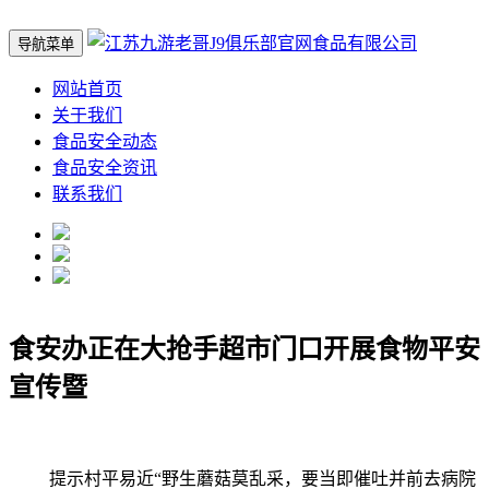
导航菜单
网站首页
关于我们
食品安全动态
食品安全资讯
联系我们
食安办正在大抢手超市门口开展食物平安
宣传暨
提示村平易近“野生蘑菇莫乱采，要当即催吐并前去病院