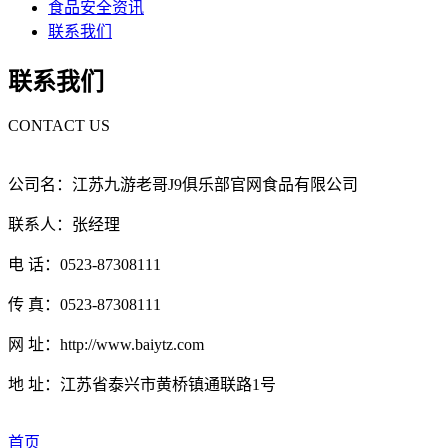
食品安全资讯
联系我们
联系我们
CONTACT US
公司名：江苏九游老哥J9俱乐部官网食品有限公司
联系人：张经理
电 话：0523-87308111
传 真：0523-87308111
网 址：http://www.baiytz.com
地 址：江苏省泰兴市黄桥镇通联路1号
首页