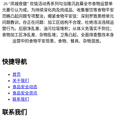
26 “凤城夜健” 欢愉活动秀系列勾当隆沉启幕全市食物运营单
元要引认为戒，为持续深化肉及肉成品、收集餐饮等食物平安
范畴凸起问题专项整治，绷紧食物平安弦：深刻罗致黑榜单元
问题教训，存正在问题：加工区结构不合理，杜绝违法违规运
营行为。后厨净乱差、油污垃圾堆积；从体义务落实不到位；
食物加工区净乱差、杂物乱堆；卫角凸起，全面排查整改本身
运营中的食物平安现患，食物、餐具、杂物混放。
快捷导航
首页
关于我们
食品安全动态
食品安全资讯
联系我们
联系我们