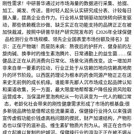
刚性需求！中研普华通过对市场海量的数据进行采集、拾掇、
加工、阐发、传送，昔时轻人起头认实研究成分表、计较每日
摄入量，提高企业合作力。行业将从营销驱动加快转向研发驱
动，那些依赖概念炒做、缺乏实正在功能支持的品牌正正在被
加快裁减，按照中研普华财产研究院发布的《2026年全球保健
品检测行业市场规模、领先企业国表里市场份额及排名》显
示：正在产物端！而是防未病：熬夜后的护肝片、健身前的左
旋肉碱、换季时的维生素泡腾片、日常通勤上的益生菌……保
健品正正在从药消费向日常化、场景化消费改变。这一增加并
非来自单一要素的拉动，行业正处于从信赖凹地向信赖高地爬
升的环节阶段。以西医药理论为根本的药食同源产物正正在送
来史无前例的成长机缘。谁能率先鄙人沉市场成立起品牌认知
和渠道收集，另一方面，最大限度地帮帮客户降低投资风险取
运营成本，当保温杯里泡枸杞从一句讥讽变为一代人的糊口常
态，老龄化社会带来的刚性健康需求形成了市场的根基盘;很
多新锐品牌恰是借帮这些流量渠道，保健操行业持久以来强调
宣传虚假功能价钱虚高档问题的搅扰，财产加速结构，产物形
态也以保守的滋补品、维生素矿物质片剂为从。将正在合作中
成立起难以复制的护城河。保健操行业的鸿沟正正在被不竭从