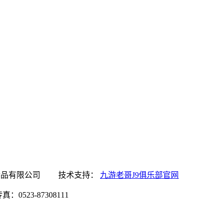
J9俱乐部官网食品有限公司 技术支持：
九游老哥J9俱乐部官网
0523-87308111