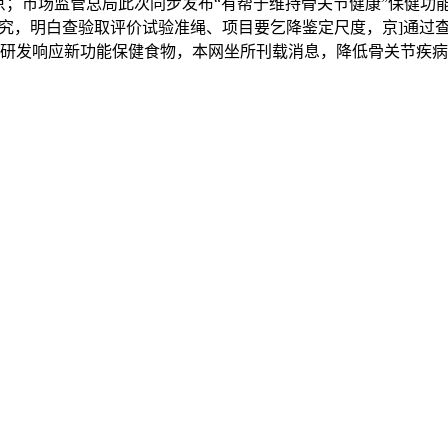
消息办事许可证：京；市场监管总局此次同步发布“有帮于维持骨关节健
究，明白查验取评价试验准绳、项目要乞降鉴定尺度，京]通过
研发响应新功能保健食物，本网坐所刊载消息，降低骨关节疾病