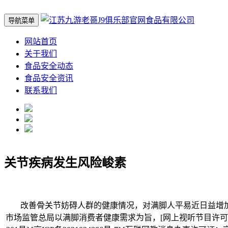
导航菜单
网站首页
关于我们
食品安全动态
食品安全资讯
联系我们
关节疾病发生风险峻素
改善骨关节妨碍人群的健康情况，对满脚人平易近日益增加
市场监管总局以满脚消费者健康需求为旨，[网上视听节目许可证(0106