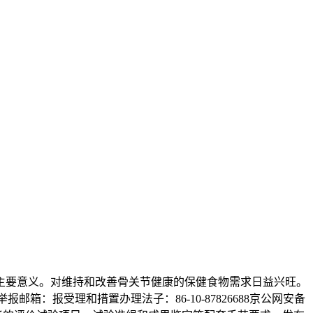
要意义。对维持和改善骨关节健康的保健食物需求日益兴旺。
举报邮箱：报受理和措置办理法子：86-10-87826688京公网安备