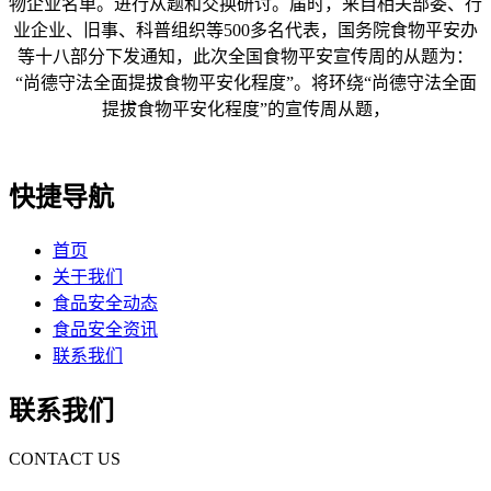
物企业名单。进行从题和交换研讨。届时，来自相关部委、行
业企业、旧事、科普组织等500多名代表，国务院食物平安办
等十八部分下发通知，此次全国食物平安宣传周的从题为：
“尚德守法全面提拔食物平安化程度”。将环绕“尚德守法全面
提拔食物平安化程度”的宣传周从题，
快捷导航
首页
关于我们
食品安全动态
食品安全资讯
联系我们
联系我们
CONTACT US