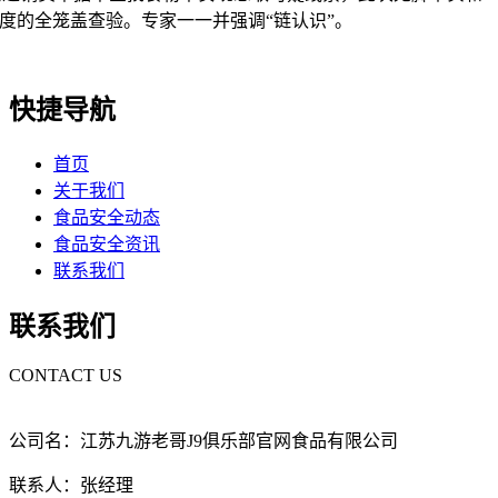
度的全笼盖查验。专家一一并强调“链认识”。
快捷导航
首页
关于我们
食品安全动态
食品安全资讯
联系我们
联系我们
CONTACT US
公司名：江苏九游老哥J9俱乐部官网食品有限公司
联系人：张经理