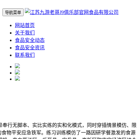
导航菜单
网站首页
关于我们
食品安全动态
食品安全资讯
联系我们
立异奉行无脚本、实比实练的实和化模式，同时穿插情景模仿、限
的食物平安应急铁军。练习训练模仿了一路因研学餐激发的食源