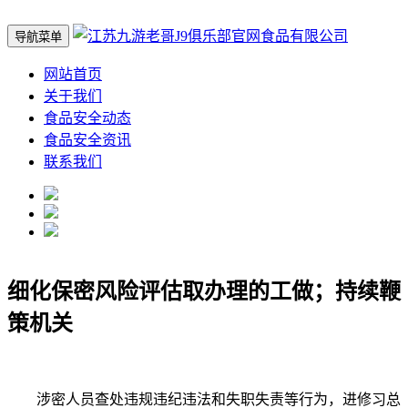
导航菜单
网站首页
关于我们
食品安全动态
食品安全资讯
联系我们
细化保密风险评估取办理的工做；持续鞭
策机关
涉密人员查处违规违纪违法和失职失责等行为，进修习总