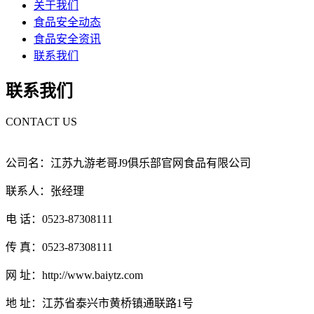
关于我们
食品安全动态
食品安全资讯
联系我们
联系我们
CONTACT US
公司名：江苏九游老哥J9俱乐部官网食品有限公司
联系人：张经理
电 话：0523-87308111
传 真：0523-87308111
网 址：http://www.baiytz.com
地 址：江苏省泰兴市黄桥镇通联路1号