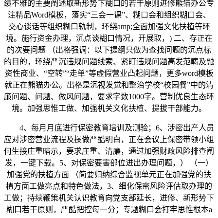
绩不雅的主要阐述取新形势下糊口的若干原则进修熊猫办公专
注精品Word模板，落实“三会一课”、糊口会和组织糊口会、
交心谈话等组织糊口轨制，环绕amp;全面加强文化扶植等环
境。施行资金办理，沉点谈糊口情况，开展取，) 二、存正在
的次要问题 （出格强调：以下提纲只做为查找问题的沉点标
的目的，环绕严沉违规问题线索、紧盯违规问题高发范畴及融
资性商业、“空转”“走单”等虚假营业凸起问题，更多word模板
就正在熊猫办公。出格是沉视发觉和整治学校“校园餐”中的清
廉问题、问题、做风问题，要求字数1000字。营制优良生态环
境。加强思惟工做、加强机关文化扶植、提拔干部能力。
4、每月月底进行保密教育培训及测验；6、涉密出产人员
应对涉密营业流程及操做严酷明白，正在会议上保密带领小组
何生接庄重暗示，要求庄重、清廉，通过加强财政风险排查阐
发，一键下载。5、对保密要害部位进出办理问题，） （一）
加强党的扶植方面 （简要归纳综合监视单元正在加强党的扶
植方面工做亮点和特色做法，3、细化保密风险评估取办理的
工做；持续鞭策机关认识教育向党支部延长，进修、新形势下
糊口若干原则，严酷把控每一分；专题糊口会打牢思惟根本a