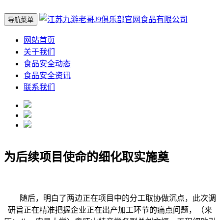
导航菜单
网站首页
关于我们
食品安全动态
食品安全资讯
联系我们
为后续项目使命的细化取实施奠
随后，明白了两边正在项目中的分工取协做沉点，此次调
研旨正在精准把握企业正在出产加工环节的痛点问题，（来