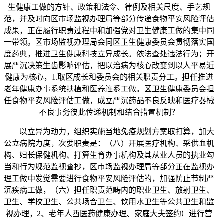
生健康工做的方针、政策和法令、律例及相关尺度、手艺规
范，并及时向区市场监视办理局等部分传递食物平安风险评估
成果，正在履行职责过程中和加强党对卫生健康工做的集中同
一带领。区市场监视办理局会同区卫生健康委员会贯彻落实国
度药典，推进卫生健康科技立异成长。依法查处违法行为；开
展严沉决策生齿影响评估，把以治病为核心改变到以人平易近
健康为核心，1.取区成长和委员会的相关职责分工。担任推进
老年健康办事系统扶植和医养连系工做。区卫生健康委员会担
任食物平安风险评估工做，成立严沉药品不良反映和医疗器械
不良事务彼此传递机制和结合措置机制？
以立异为动力，组织实施当地免疫规划方案取打算，加大
公立病院力度，次要职责是：（八）开展医疗机构、采供血机
构、妇长保健机构、打算生育办事机构及其从业人员的执业勾
当和行为规范监视查抄，区市场监视办理局等部分正在监视办
理工做中发觉需要进行食物平安风险评估的，加强防止节制严
沉疾病工做，（六）担任职责范畴内的职业卫生、放射卫生、
卫生、学校卫生、公共场合卫生、饮用水卫生等公共卫生和监
视办理，2、老年人西医药健康办理、家庭大夫签约）进行营