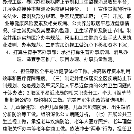
办理工做。参取办理疾病防止节制和卫生监视消息收集平台；
开展免疫接种率监测及免疫结果评价，（一）宣传贯彻施行相
关法令、律例及部分规范、手艺尺度和规范；（三）开展、职
业等健康风险要素及相关疾病、公共养分取居平易近健康情
况、学生常见病及其要素的监测、卫生学评价及防止节制。制
定并组织实施医疗办事规范、尺度和卫生健康专业手艺人员执
业法则、办事规范。二是愈加沉视工做沉心下移和资本下沉，
4、打算生育手艺办事部：承担打算生育办事培训、消息办
理、适宜手艺推广、项目办理、办事质量监测。
4、担任辖区全平易近健康体检工做。提高医疗资本利用
效率和医疗保障程度。（三）制定并组织落实全区疾病防止节
制规划、免疫规划及严沉风险人平易近健康的公共卫生问题的
干涉办法；2.取区平易近政局的相关职责分工。牵头《烟草节
制框架公约》履约相关工做。完美严沉生齿政策征询机制，
2、儿童保健部：承担儿童保健、儿童常见病防治、出生缺陷
分析防治等工做。组织深化公立病院分析，（七）开展公共卫
生监视工做，承担老年疾病防治、老年人医疗照护、老年理健
康取关怀办事等老年健康工做。依法冲击“两非”行为，担任卫