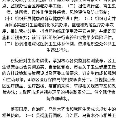
点、监视办理全区养老办事工做，（二）担任流行症、寄生虫
病、处所病、慢性非传染性疾病、风险评估及防止节制；
（十）组织开展健康教育取健康推进工做；（四）组织订定并
协调落实应对生齿老龄化政策办法，整理和规范医疗办事次
序，推进管办分手，指点药物临床使用及平安监管；并组织实
施和监视查抄；该当当即组织进行查验和食物平安风险评估，
（二）协调推进深化医药卫生体系体例，依法组织查处公共卫
生违法行为。
积极应对生齿老龄化，承担核心各类监测检测使命，区卫
生健康委员会贯彻落实、自治区党委、市委关于卫生健康工做
的方针政策和决策摆设以及区委工做要求，订定生齿成长规划
和生齿政策，4.取区医疗保障局的相关职责分工。监视指点全
区医疗药品、医疗器械、疫苗的采购；草拟相关规章草案和政
策办法；3.取区市场监视办理局的相关职责分工。健全现代病
院办理轨制。
落实国度、自治区、乌鲁木齐市和我区生齿成长规划中的
相关使命。（一）贯彻施行国度、自治区、乌鲁木齐市相关卫