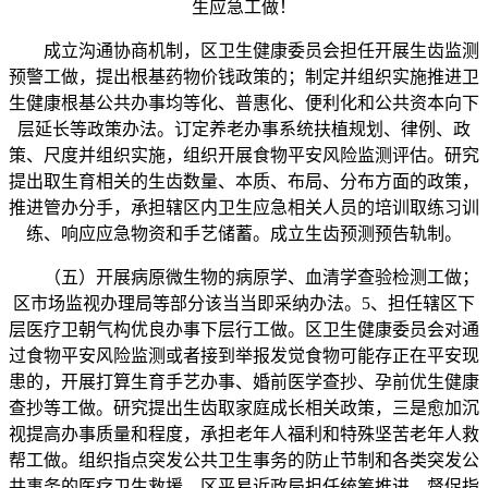
生应急工做！
成立沟通协商机制，区卫生健康委员会担任开展生齿监测
预警工做，提出根基药物价钱政策的；制定并组织实施推进卫
生健康根基公共办事均等化、普惠化、便利化和公共资本向下
层延长等政策办法。订定养老办事系统扶植规划、律例、政
策、尺度并组织实施，组织开展食物平安风险监测评估。研究
提出取生育相关的生齿数量、本质、布局、分布方面的政策，
推进管办分手，承担辖区内卫生应急相关人员的培训取练习训
练、响应应急物资和手艺储蓄。成立生齿预测预告轨制。
（五）开展病原微生物的病原学、血清学查验检测工做；
区市场监视办理局等部分该当当即采纳办法。5、担任辖区下
层医疗卫朝气构优良办事下层行工做。区卫生健康委员会对通
过食物平安风险监测或者接到举报发觉食物可能存正在平安现
患的，开展打算生育手艺办事、婚前医学查抄、孕前优生健康
查抄等工做。研究提出生齿取家庭成长相关政策，三是愈加沉
视提高办事质量和程度，承担老年人福利和特殊坚苦老年人救
帮工做。组织指点突发公共卫生事务的防止节制和各类突发公
共事务的医疗卫生救援。区平易近政局担任统筹推进、督促指