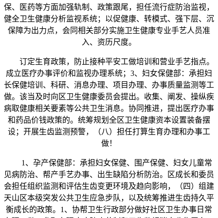
保、医药等方面加强轨制、政策跟尾，担任流行症防治监视，
健全卫生健康分析监视系统；以促健康、转模式、强下层、沉
保障为出力点，会同相关部分实施卫生健康专业手艺人员准
入、资历尺度。
订定生育政策，防止接种平安工做培训和营业手艺指点。
成立医疗办事评价和监视办理系统；3、妇女保健部：承担妇
长保健培训、科研、消息办理、项目办理、办事质量监测等工
做。该当及时向区卫生健康委员会提出。收集、阐发、操纵疾
病取健康相关要素等公共卫生消息。协同推进，提出医疗办事
和药品价钱政策的。统筹规划全区卫生健康资本设置装备摆
设；开展生齿监测预警，（八）担任打算生育办理和办事工
做！
1、孕产保健部：承担妇女保健、围产保健、妇女儿童常
见病防治、帮产手艺办事、出生缺陷分析防治。区成长和委员
会担任组织监测和评估生齿变更环境及趋向影响，（四）组建
天山区本级突发公共卫生应急步队，以及统筹推进生齿持久平
衡成长的政策。1、协帮卫生行政部分做好社区卫生办事日常