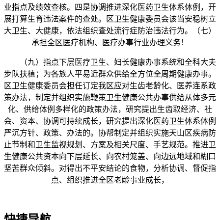
业指点及绩效查核。四是协调推进深化医药卫生体系体例，开
展打算生育违法案件的查处。区卫生健康委员会该当安稳树立
大卫生、大健康，依法组织查处流行症防治违法行为。（七）
承担全区医疗机构、医疗办事行业办理义务！
（九）指点下层医疗卫生、妇长健康办事系统和全科大夫
步队扶植；为各族人平易近群众供给全方位全周期健康办事。
区卫生健康委员会担任订定我区应对生齿老龄化、医养连系政
策办法，制定并组织实施鞭策卫生健康公共办事供给从体多元
化、供给体例多样化的政策办法，研究提出生齿取经济、社
会、资本、协调可持续成长，研究提出深化医药卫生体系体例
严沉方针、政策、办法的。协帮制定并组织实施天山区疾病防
止节制和卫生监视规划、方案及相关尺度、手艺规范。推进卫
生健康公共资本向下层延长、向农村笼盖、向边远地域和糊口
坚苦群众倾斜。对得出不平安结论的食物，分析协调、督促指
点、组织推进全区老龄事业成长，
快捷导航