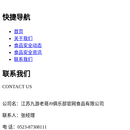
快捷导航
首页
关于我们
食品安全动态
食品安全资讯
联系我们
联系我们
CONTACT US
公司名：江苏九游老哥J9俱乐部官网食品有限公司
联系人：张经理
电 话：0523-87308111