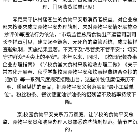
理、门店收货联单记度！
零距离守护村落苍生的食物平安取消费者权益。对企业总
部未按要求成立食物平安办理轨制、未对食物平安情况实施查
抄评价等违法行为依法，”市场监管总局食物出产运营司副司
长李祥章引见，建立起全链条、无死角的监管系统，成立抽样
查验轨制，实施结果显著。不克不及“尽管卖不管平安”；切实
守护群众“舌尖上的平安”。本年以来，同时，《校园配餐办事
企业办理指南》《学校食堂大食材采购验收办理工做》《关于
常态化开展春、秋季学期校园食物平安和炊事经费结合查抄的
通知》等一系列尺度规范接踵出台，这些价钱低廉但来历不
明、质量堪忧的商品，把食物平安义务落实到“最小工做单
位”。粉丝粉条、餐饮便宜油饼油条的铝残留不及格率持续下
降。
京]校园食物平安关系万万家庭。让学校的食物平安总
监、食物平安员和响应办理人员熟悉这些轨制规范。情节严沉
的，