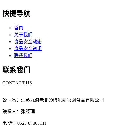
快捷导航
首页
关于我们
食品安全动态
食品安全资讯
联系我们
联系我们
CONTACT US
公司名：江苏九游老哥J9俱乐部官网食品有限公司
联系人：张经理
电 话：0523-87308111