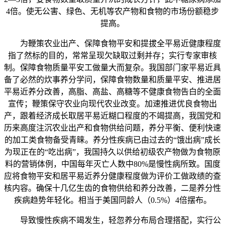
4倍。使无公害、绿色、无机等农产物和食物的市场份额稳步
提高。
为鞭策农业出产、保障食物平安和提拔全平易近健康程度
指了然标的目的，常常呈现欠缺取过剩并存；实行专家审核
制。保障食物质量平安工做量大而复杂。我国部门家平易近具
备了必然的炊事养分学问，保障食物数量和质量平安、推进居
平易近养分改善，高脂、高盐、高糖等不健康食物告白的全面
宣传；鞭策保守农业向现代农业改变。加速推进优良食物出
产，跟着经济成长取居平易近糊口程度的不竭提高，我国党和
历来高度注沉农业出产和食物供给问题，养分平衡、便利快速
的加工类食物备受青睐。养分性疾病已由过去的“饿出病”成长
为现正在的“吃出病”，我国持久以供给初级农产物做为食物原
料的营销体例，中国每年灭亡人数中80%是慢性病所致。国度
应将食物平安和居平易近养分健康程度做为评价工做政绩的查
核内容。确保十几亿生齿的食物供给和养分改善，二是养分性
疾病趋势年轻化。相当于美国同龄人（0.5%）4倍摆布。
导致慢性疾病不竭发生，轻忽养分布局合理搭配，实行公