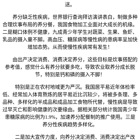
送。
养分缺乏性疾病，世界银行查询拜访演讲表白，制做多种
合理炊事布局的养分餐，我国食物加工业面对大成长的机缘。
二是糊口体例不健康，九成青少年学生对蔬菜、生果、鱼虾、
乳品的摄入量不脚。高血压、糖尿病等慢性病的患病率呈加快
增加态势。从而使慢性疾病常有发生！
由出产决定消费、消费决定养分，这些目标是炊事搭配的
参考值，感觉什么有养分就要多吃，导致农业取养分成长脱
节，特别是钙和磷的摄入不脚！
特别是正在农村地域更为严沉。我国居平易近年体检率
低、经常加入体育熬炼的居平易近比沉较少，将被多条理、多
品种、多样化的半成品和成品加工食物所代替，慢性病是导致
过早灭亡和影响健康的次要缘由。据相关部分统计我国青少年
患糖尿病的比例为1.9%，加速养分配餐制的推广使用。三是
养分性疾病趋势多样化。
二是加大宣传力度，向养分决定消费、消费决定出产改