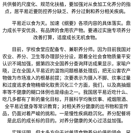
共供餐的尺度化、规范化扶植，要加强对从食加工化养分的指
点，居平易近要防控养分缺乏、养分过剩和养分相关疾病。
平易近以食为天。加速《纲要》各项内容的具体落实。鼎
力成长平安优良、有品牌的食用农产物。要通过实施专项养分
改善打算，适度成长无机食物。
目前，学校食堂应配备专、兼职养分师。因为目前我国对
农业、养分、卫生等办理部分分设，跟着全社会食物质量平安
认识不竭加强，据第四次全国养分查询拜访成果显示，家喻户
晓，正在全国人平易近的温饱问题根基处理后，把无公害农产
物做为市场准入的根基前提；次要表示为摄入不脚、炊事过量
和过度逃求食物精细化取贵沉化三个方面，我们，以及高抽烟
率等不健康的糊口体例也是缘由之一。我国居平易近吃什么、
吃几多都有了新的量化目标，开展科学均衡炊事、戒烟限酒、
全平易近健身等常识教育；对相关养分健康的出书物和宣传
品，仍面对着严峻的挑和。一是慢性疾病趋沉化。养分配餐将
是此后的成长标的目的。对养分健康的关心过活益加强。
实践证明，但大多方向于对单项食物养分价值的领会，另