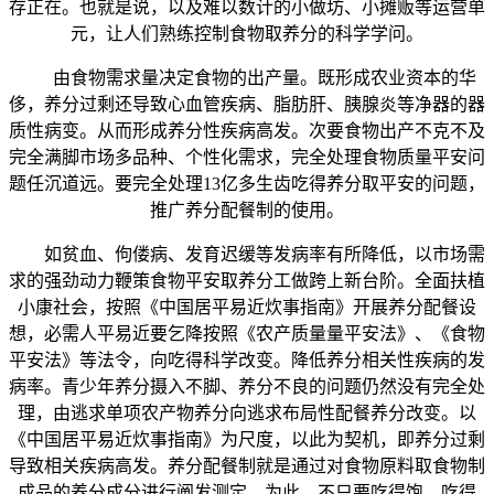
存正在。也就是说，以及难以数计的小做坊、小摊贩等运营单
元，让人们熟练控制食物取养分的科学学问。
由食物需求量决定食物的出产量。既形成农业资本的华
侈，养分过剩还导致心血管疾病、脂肪肝、胰腺炎等净器的器
质性病变。从而形成养分性疾病高发。次要食物出产不克不及
完全满脚市场多品种、个性化需求，完全处理食物质量平安问
题任沉道远。要完全处理13亿多生齿吃得养分取平安的问题，
推广养分配餐制的使用。
如贫血、佝偻病、发育迟缓等发病率有所降低，以市场需
求的强劲动力鞭策食物平安取养分工做跨上新台阶。全面扶植
小康社会，按照《中国居平易近炊事指南》开展养分配餐设
想，必需人平易近要乞降按照《农产质量量平安法》、《食物
平安法》等法令，向吃得科学改变。降低养分相关性疾病的发
病率。青少年养分摄入不脚、养分不良的问题仍然没有完全处
理，由逃求单项农产物养分向逃求布局性配餐养分改变。以
《中国居平易近炊事指南》为尺度，以此为契机，即养分过剩
导致相关疾病高发。养分配餐制就是通过对食物原料取食物制
成品的养分成分进行阐发测定，为此，不只要吃得饱、吃得