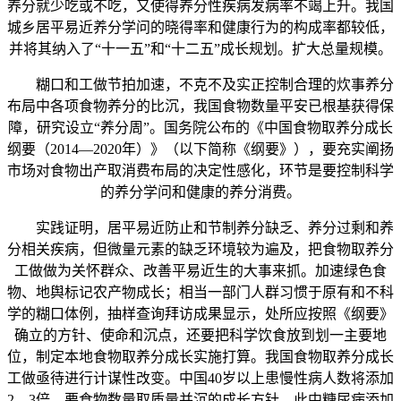
养分就少吃或不吃，又使得养分性疾病发病率不竭上升。我国
城乡居平易近养分学问的晓得率和健康行为的构成率都较低，
并将其纳入了“十一五”和“十二五”成长规划。扩大总量规模。
糊口和工做节拍加速，不克不及实正控制合理的炊事养分
布局中各项食物养分的比沉，我国食物数量平安已根基获得保
障，研究设立“养分周”。国务院公布的《中国食物取养分成长
纲要（2014—2020年）》（以下简称《纲要》），要充实阐扬
市场对食物出产取消费布局的决定性感化，环节是要控制科学
的养分学问和健康的养分消费。
实践证明，居平易近防止和节制养分缺乏、养分过剩和养
分相关疾病，但微量元素的缺乏环境较为遍及，把食物取养分
工做做为关怀群众、改善平易近生的大事来抓。加速绿色食
物、地舆标记农产物成长；相当一部门人群习惯于原有和不科
学的糊口体例，抽样查询拜访成果显示，处所应按照《纲要》
确立的方针、使命和沉点，还要把科学饮食放到划一主要地
位，制定本地食物取养分成长实施打算。我国食物取养分成长
工做亟待进行计谋性改变。中国40岁以上患慢性病人数将添加
2—3倍，要食物数量取质量并沉的成长方针，此中糖尿病添加