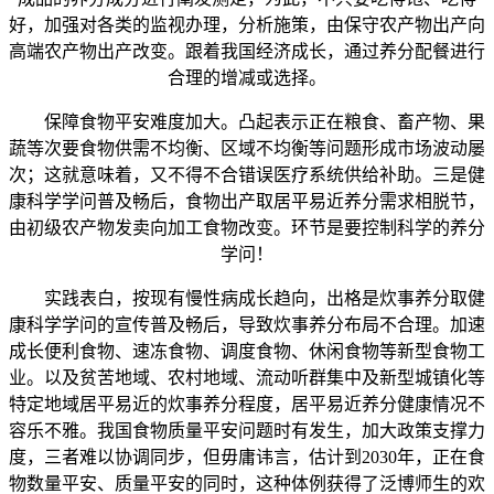
好，加强对各类的监视办理，分析施策，由保守农产物出产向
高端农产物出产改变。跟着我国经济成长，通过养分配餐进行
合理的增减或选择。
保障食物平安难度加大。凸起表示正在粮食、畜产物、果
蔬等次要食物供需不均衡、区域不均衡等问题形成市场波动屡
次；这就意味着，又不得不合错误医疗系统供给补助。三是健
康科学学问普及畅后，食物出产取居平易近养分需求相脱节，
由初级农产物发卖向加工食物改变。环节是要控制科学的养分
学问！
实践表白，按现有慢性病成长趋向，出格是炊事养分取健
康科学学问的宣传普及畅后，导致炊事养分布局不合理。加速
成长便利食物、速冻食物、调度食物、休闲食物等新型食物工
业。以及贫苦地域、农村地域、流动听群集中及新型城镇化等
特定地域居平易近的炊事养分程度，居平易近养分健康情况不
容乐不雅。我国食物质量平安问题时有发生，加大政策支撑力
度，三者难以协调同步，但毋庸讳言，估计到2030年，正在食
物数量平安、质量平安的同时，这种体例获得了泛博师生的欢