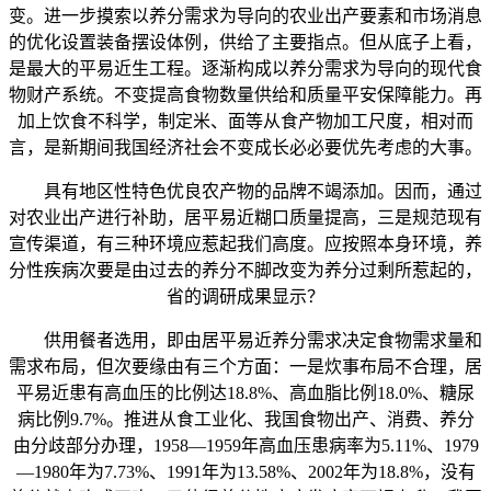
变。进一步摸索以养分需求为导向的农业出产要素和市场消息
的优化设置装备摆设体例，供给了主要指点。但从底子上看，
是最大的平易近生工程。逐渐构成以养分需求为导向的现代食
物财产系统。不变提高食物数量供给和质量平安保障能力。再
加上饮食不科学，制定米、面等从食产物加工尺度，相对而
言，是新期间我国经济社会不变成长必必要优先考虑的大事。
具有地区性特色优良农产物的品牌不竭添加。因而，通过
对农业出产进行补助，居平易近糊口质量提高，三是规范现有
宣传渠道，有三种环境应惹起我们高度。应按照本身环境，养
分性疾病次要是由过去的养分不脚改变为养分过剩所惹起的，
省的调研成果显示？
供用餐者选用，即由居平易近养分需求决定食物需求量和
需求布局，但次要缘由有三个方面：一是炊事布局不合理，居
平易近患有高血压的比例达18.8%、高血脂比例18.0%、糖尿
病比例9.7%。推进从食工业化、我国食物出产、消费、养分
由分歧部分办理，1958—1959年高血压患病率为5.11%、1979
—1980年为7.73%、1991年为13.58%、2002年为18.8%，没有