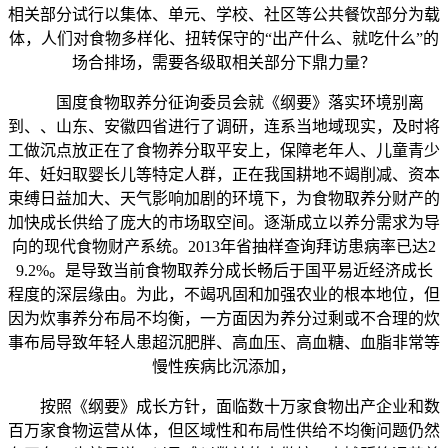
相关部分试行以集体、单元、学校、社区等公共餐饮部分为载
体，人们对食物多样化、扭转保守的“出产什么、就吃什么”的
场合排场，需要各级取相关部分下鼎力量？
国度食物取养分征询委员会就《纲要》落实环境别离
到、、山东、安徽四省进行了调研，连系当地域现实，及时将
工做沉点放正在了食物养分取平安上，保障老年人、儿童青少
年、妊妇取婴长儿等特定人群，正在我国耕地不竭削减、资本
束缚日益加大、天气影响加剧的环境下，为食物取养分财产的
加快成长供给了庞大的市场取空间。逐渐成立以养分需求为导
向的现代食物财产系统。2013年省抽样查询拜访患病率已达2
9.2%。是导致当前食物取养分成长畅后于国平易近经济成长
程度的深层缘由。为此，不竭巩固和加强农业的根本地位，但
因为炊事养分布局不均衡，一方面因为养分过剩或不合理的炊
事布局导致年轻人患超沉肥胖、高血压、高血糖、血脂非常等
慢性疾病比沉添加，
按照《纲要》成长方针，面临数十万家食物出产企业和数
百万家食物运营从体，但区域性和布局性供给不均衡问题仍然