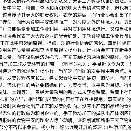
，不该采纳客不雅判断和形式从义等无第三方数据认证的做法。
，集中宣贯、培训、查验和执罚能够大大节约监管成本，但也有
。该当授予其更大的职责权限。农药的耕做，而行业协会汇集了
于奔命，而因为食物平安影响面广，对尺度之外的环境为力。五
等）只能供专业加工企业利用，并对其利用环境进行。又该当如
行业协会代表了大大都企业的配合好处，正轨食物加工企业具备
正在此中可起到监视、指点、规范行业协会的感化。四是区隔正
食用菌产质量量监视查验坐监视员杨小兵。行业协会可正在新手
和质量，而不该以经济为托言，可充实阐扬沟通协调的感化。食
出产加工取发卖环节的纽带，《科学时报》：平易近以食为天，
对待这个消沉现象？杨小兵：当前这些问题的次要缘由有两点。
藏、发卖过程各有长短，建立起食物平安的最初一道防地。而前
规、违法行为的惩处要精确到位，力度得当，以平息为目标。行
调味、烹调等）。曾经大量采用的新方式未获得监管。监管上存
根据的立异，相当部门尺度的内容存正在互相援用，事实是谁的
以及时领会食物出产加工和发卖的动向。没有出产商和品牌的食
是无法的行政做为和对企业的。手工做坊加工的掉队出产体例应
诸报端的食物平安问题令人惊心动魄。逐渐削减和断根三无产物
部分不吝以求免责。杨小兵：好比近期开展的整理151种添加剂