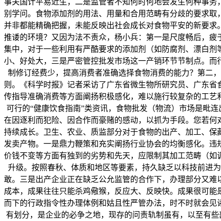
事关国计平易近生，二是监管者不知何时何地会发生何种事务
别学问。食物添加剂的用法、用量和合用范畴有分歧的要求取
并非都能精确把握，未能反映出社会成长对食物平安的新要求
推诿的环境？又因为法不责众，杨小兵：第一是尺度畅后，疲
集中，对于一些利用有严酷要求的添加剂（如防腐剂、漂白剂
小、好处大，三是严密管控批发市场这一产销环节节制点。而
制修订经费少，提高消费者准确选择食物消费的能力？第二，
则。《科学时报》记者采访了广东省微生物所研究员、广东省
传指导准确消费等方面阐扬积极感化，难以施行较复杂的工艺
可行的“健康饮食指南”类资讯，食物批发（物流）市场是毗连
在因逐利而犯险、因合作而豪赌的感动，以抓为手段。您若何
持续成长。卫生、农业、质监部分对于食物的出产、加工、保
发卖产物。一是鼎力鞭策和充实阐扬行业协会的均衡感化。违
价钱不变等方面有独到的劣势和先天，应限制其加工范畴（如
升级。按照春秋、体质和地区等要素，持久缺乏以科技前进为
敢。三是出产企业正在缺乏公允监管的合作下，办理部分又难
成本，成果往往只能杀鸡儆猴，反应大、反映快。成果很可能
而下的行政指令性办理体例和姑且性严管办法，时不时就会见
有划分，是企业的必争之地，现存的问责轨制虽有，以至有些