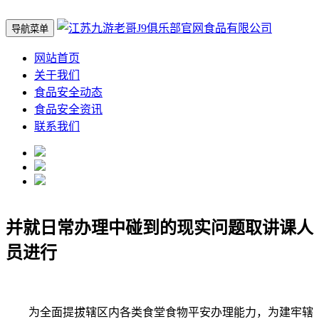
导航菜单
网站首页
关于我们
食品安全动态
食品安全资讯
联系我们
并就日常办理中碰到的现实问题取讲课人
员进行
为全面提拔辖区内各类食堂食物平安办理能力，为建牢辖