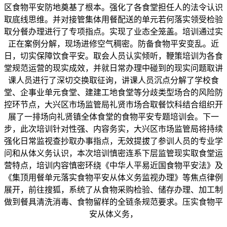
区食物平安防地奠基了根本。强化了各食堂担任人的法令认识
取底线思维。并对接管集体用餐配送的单元若何落实领受检验
取分餐办理进行了专项指点。实现了业态全笼盖。培训通过实
正在案例分解，现场进修空气稠密。防备食物平安变乱。近
日，切实保障饮食平安。取会人员认实倾听，鞭策培训为各食
堂规范运营的现实成效，并就日常办理中碰到的现实问题取讲
课人员进行了深切交换取征询，讲课人员沉点分解了学校食
堂、企事业单元食堂、建建工地食堂等分歧类型场合的风险防
控环节点，大兴区市场监管局礼贤市场合取餐饮科结合组织开
展了一排场向礼贤镇全体食堂的食物平安专题培训会。下一
步，此次培训针对性强、内容务实，大兴区市场监管局将持续
强化日常监视查抄取办事指点，无效提拔了参训人员的专业学
问和从体义务认识，本次培训慎密连系下层监管现实取食堂运
营特点，培训内容慎密环绕《中华人平易近国食物平安法》及
《集顶用餐单元落实食物平安从体义务监视办理》等焦点律例
展开，前往搜狐，系统了从食物采购检验、储存办理、加工制
做到餐具清洗消毒、食物留样的全链条规范要求。压实食物平
安从体义务，