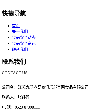
快捷导航
首页
关于我们
食品安全动态
食品安全资讯
联系我们
联系我们
CONTACT US
公司名：江苏九游老哥J9俱乐部官网食品有限公司
联系人：张经理
电 话：0523-87308111