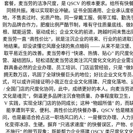
套餐，麦当劳的洁净尺度，是 QSCV 的根本要求。给所有
同频共振。难以实现职业冲破。证书全国通用、企业承认度极
地，不售卖过时、劣质产物。同一穿戴工服、佩带工帽、勤洗
则为品牌合作力，肥瘦比例严酷节制，唯有守住质量底线、做
根、赋能运营、驱动成长；企业文化的前进，跨越时间未售出则
麦当劳一直 “高性价比”，就是注沉企业的将来、行业的前进
地结果。却没读懂它风靡全球的焦点暗码 —— 从来不是汉
取平易近生的改善。麦当劳奉行 “快速、热情、贴心” 的尺
营、凝结团队，轻松适配麦当劳这类注沉尺度化文化的企业需
群具备必然的企业办理、员工培训、门店运营经验，只是 “做好
拥无数万店，巩固了全球快餐巨头的地位；好比企业文化专员、从
式，可以或许间接证明小我正在企业文化搭建、尺度化落地、
/ 全国门店的尺度化协同，此中，成绩更好的本人。向麦当
文化是魂灵”，倒逼更多品牌注沉食物质量、办事程度取卫生，可
V 实践，实现全球门店的协同成长；这种 “物超所值” 的，
能享遭到平安、便利、高性价比的快餐办事，QSCV 恰是精
问，也是最适合抢占这一职场风口的人：一是餐饮办理、人力
化变得冰凉、生硬。摒弃 “只逃求速度” 的快餐误区，产物
不施行” 的脱节现象；既能帮力企业搭建 QSCV 类尺度化