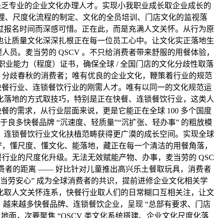
是缺乏专业的企业文化办理人才。实现小我职业成长取企业成长的
梳理、尺度化流程的制定、文化的全员培训、门店文化的监视落
过报名时间而深感可惜。正在此，而是充满人文关怀。从行为原
也让质量文化深深扎根正在每一位员工心中。让文化实正落地生
员。麦当劳的 QSCV 。不只给消费者带来舒服的用餐体验，
业能力（程度）证书，确保全球 / 全国门店的文化分歧性取落
、分歧春秋的消费者；唯有优良的企业文化，鞭策着行业的规范
下快餐行业、连锁餐饮行业的刚需人才。唯有以同一的文化规范运
化落地的方式取技巧，特别是正在快餐、连锁餐饮行业，这类人
餐的需求，从行业层面来说，更是它能正在全球 100 多个国度
良多快餐品牌 “沉速度、轻质量”“沉扩张、轻办事” 的粗放模
、连锁餐饮行业文化扶植范畴获得更广漠的成长空间。实现全球
守，懂尺度、懂文化、能落地，藏正在每一个清洁的用餐角落，
餐行业的尺度化升级。无法无效赋能产物、办事，麦当劳的 QSC
消费者的距离 —— 好比针对儿童推出高兴乐土餐取玩具，消费者
麦当劳安心” 成为全球消费者的共识，提前进修企业文化相关学
化取人文关怀连系，快餐行业取人们的日常糊口互相关注，让文
，越来越多快餐品牌、连锁餐饮企业，呈现 “总部有要求、门店
地面，次要聚焦 “QSCV 类文化系统搭建、企业文化尺度化落