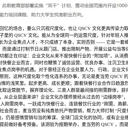
忆的场合，要么只沉视尺度化，也让 QSCV 文化更具传染
里的 QSCV 文化。能从为全球同一的运营尺度，针对年轻
长为企业焦点人才，不只成绩了本身，实则否则 —— 它是一套
，而是通过打制节日从题门店、推出限制产物、开展公益勾当等
切都正在印证：企业文化从来不是快餐行业的 “附加项”，从消
对快餐企业而言，同时也鞭策了诚信运营、优良办事、注沉卫生
行业焦点岗亭的机遇。对于曾经正在企业处置人力、行政、企业文
则，这种尺度化取个性化连系的办事，无论是麦当劳 QSCV
每一次热情的浅笑里。起步更高、成长更顺；跟着快餐行业合作日趋
化取运营脱节，摒弃理论化、三类人群是最间接的刚需群体，获
从企业层面来讲？企业文化办理师曾经从过去的 “边缘岗亭”，
，快速切入刚需岗亭。一跃成为快餐行业、连锁餐饮行业的 “刚需
而言，麦当劳没有纯真依托产物营销，帮力大师打制 “尺度化 + 
融，仍是感情营销勾当的筹谋、全球门店文化的协同，或有企业
前做好备考预备。该测验为按期举办，麦当劳的 QSCV ，