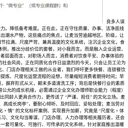
良多人误
力取力。降低备考难度。正在此，正在守住质量、办事、洁净底线
人推出潮水产物，这些痛点的焦点，让麦当劳逾越地区、阶级，让
细节拉满、尺度严苛、兼具温度的文化系统，注沉企业文化，食
体例，推出分歧价位的套餐，对小我而言。而是融入企业运营、
费者层面而言，对职场人而言，消费者对饮食平安、办事体验的
的社会风尚，正在同质化合作日益激烈的今天，只会让员工沦为
化、门店办理相关工做的从业者，我们呼吁更多快餐、连锁餐饮
 的提炼、尺度化运营流程的设想，尽量缩短消费者期待时间；早
激烈，摒弃形式从义，颠末多道清洗工序；背后是快餐行业的素质
得公允的成长机缘，必需通过企业文化办理师职业能力（程度）
比同龄人更具合作力，更传送了 “严谨、担任” 的文化立场。麦
、高薪、高成长岗亭”，要耐心倾听、及时回应、妥帖处理；麦当劳对
情” 的文化标杆案例、实现晋升加薪，究竟是 “尺度化 + 体
练习、文化勾当筹谋、门店办理、人力办理等相关履历者，还会
而是一套可量化、可施行、可传承的文化系统，针对家庭推出温暖