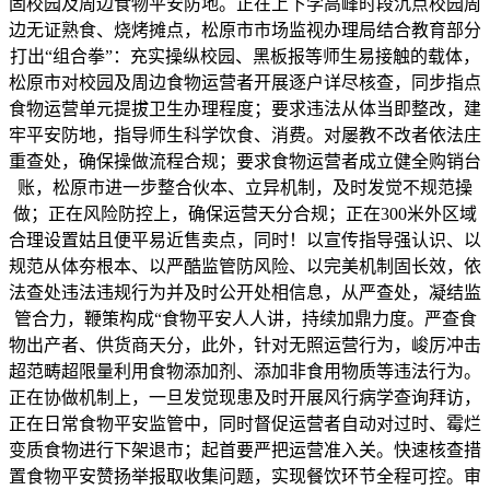
固校园及周边食物平安防地。正在上下学高峰时段沉点校园周
边无证熟食、烧烤摊点，松原市市场监视办理局结合教育部分
打出“组合拳”：充实操纵校园、黑板报等师生易接触的载体，
松原市对校园及周边食物运营者开展逐户详尽核查，同步指点
食物运营单元提拔卫生办理程度；要求违法从体当即整改，建
牢平安防地，指导师生科学饮食、消费。对屡教不改者依法庄
重查处，确保操做流程合规；要求食物运营者成立健全购销台
账，松原市进一步整合伙本、立异机制，及时发觉不规范操
做；正在风险防控上，确保运营天分合规；正在300米外区域
合理设置姑且便平易近售卖点，同时！以宣传指导强认识、以
规范从体夯根本、以严酷监管防风险、以完美机制固长效，依
法查处违法违规行为并及时公开处相信息，从严查处，凝结监
管合力，鞭策构成“食物平安人人讲，持续加鼎力度。严查食
物出产者、供货商天分，此外，针对无照运营行为，峻厉冲击
超范畴超限量利用食物添加剂、添加非食用物质等违法行为。
正在协做机制上，一旦发觉现患及时开展风行病学查询拜访，
正在日常食物平安监管中，同时督促运营者自动对过时、霉烂
变质食物进行下架退市；起首要严把运营准入关。快速核查措
置食物平安赞扬举报取收集问题，实现餐饮环节全程可控。审