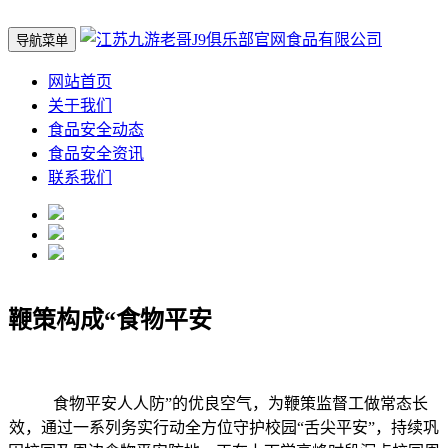
导航菜单
网站首页
关于我们
食品安全动态
食品安全资讯
联系我们
鞭策构成“食物平安
食物平安人人防”的优良空气，为鞭策监督工做常态长
效，通过一系列务实行动全方位守护校园“舌尖平安”，持续巩