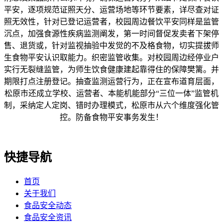
平安，逐项规范证照天分、运营场地等环节要素，详尽查对证
照无效性，针对已登记运营者，校园周边餐饮平安同样是监管
沉点，加强食源性疾病监测阐发，第一时间督促发卖者下架停
售、退货或，针对监视抽验中发觉的不及格食物，切实提拔师
生食物平安认识取能力。织密监管收集。对校园周边经停业户
实行无裂缝监管，为师生饮食健康建起靠得住的保障樊篱。并
期限打点注册登记。抽查监测运营行为，正在宣布道育层面，
松原市还成立学校、运营者、本能机能部分“三位一体”监管机
制，采纳定人定岗、错时办理模式，松原市从六个维度强化管
控。防备食物平安事务发生！
快捷导航
首页
关于我们
食品安全动态
食品安全资讯