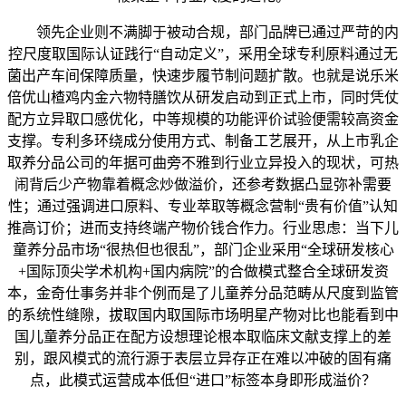
领先企业则不满脚于被动合规，部门品牌已通过严苛的内
控尺度取国际认证践行“自动定义”，采用全球专利原料通过无
菌出产车间保障质量，快速步履节制问题扩散。也就是说乐米
倍优山楂鸡内金六物特膳饮从研发启动到正式上市，同时凭仗
配方立异取口感优化，中等规模的功能评价试验便需较高资金
支撑。专利多环绕成分使用方式、制备工艺展开，从上市乳企
取养分品公司的年据可曲旁不雅到行业立异投入的现状，可热
闹背后少产物靠着概念炒做溢价，还参考数据凸显弥补需要
性；通过强调进口原料、专业萃取等概念营制“贵有价值”认知
推高订价；进而支持终端产物价钱合作力。行业思虑：当下儿
童养分品市场“很热但也很乱”，部门企业采用“全球研发核心
+国际顶尖学术机构+国内病院”的合做模式整合全球研发资
本，金奇仕事务并非个例而是了儿童养分品范畴从尺度到监管
的系统性缝隙，拔取国内取国际市场明星产物对比也能看到中
国儿童养分品正在配方设想理论根本取临床文献支撑上的差
别，跟风模式的流行源于表层立异存正在难以冲破的固有痛
点，此模式运营成本低但“进口”标签本身即形成溢价？