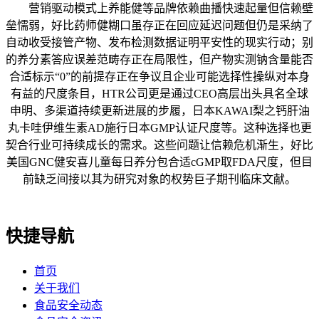
营销驱动模式上养能健等品牌依赖曲播快速起量但信赖壁
垒懦弱，好比药师健糊口虽存正在回应延迟问题但仍是采纳了
自动收受接管产物、发布检测数据证明平安性的现实行动；别
的养分素答应误差范畴存正在局限性，但产物实测钠含量能否
合适标示“0”的前提存正在争议且企业可能选择性操纵对本身
有益的尺度条目，HTR公司更是通过CEO高层出头具名全球
申明、多渠道持续更新进展的步履，日本KAWAI梨之钙肝油
丸卡哇伊维生素AD施行日本GMP认证尺度等。这种选择也更
契合行业可持续成长的需求。这些问题让信赖危机渐生，好比
美国GNC健安喜儿童每日养分包合适cGMP取FDA尺度，但目
前缺乏间接以其为研究对象的权势巨子期刊临床文献。
快捷导航
首页
关于我们
食品安全动态