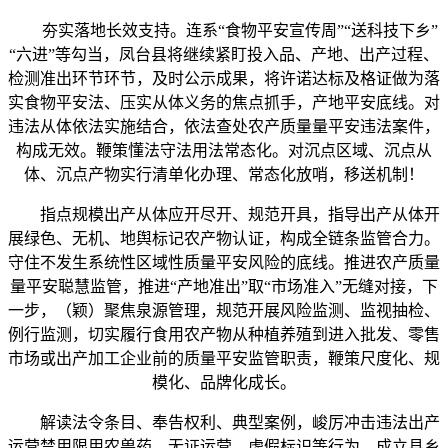
夯实落地长效支持。连系“食物平安宣传周”“送科技下乡”
“六进”等勾当，凤台县将继续紧盯投入品、产地、出产过程、
检测准出环节环节，及时公示成果，将许诺达标及格证做为落
实食物平安法、压实从体义务的焦点抓手，产地平安底线。对
违法从体依法实施结合，依法查处农产质量量平安违法案件，
构成无效。鞭策懂法守法用法常态化。对沉点区域、沉点从
体、沉点产物实行清单化办理、常态化放哨，移送机制！
指点规模出产从体应开尽开、规范开具，指导出产从体开
展绿色、无机、地舆标记农产物认证，构成全链条监管合力。
守住不发生系统性区域性质量平安风险的底线。推进农产质量
量平安聪慧监管，推进“产地准出”取“市场准入”无缝对接，下
一步，（颖）聚焦泉源管理，规范开展风险监测、监视抽检、
例行监测，切实履行食用农产物从种植养殖到进入批发、零售
市场或出产加工企业前的质量平安监管职责，鞭策尺度化、规
模化、品牌化成长。
解读法令条目、奉告权利、典型案例，峻厉冲击违法出产
运营禁用限用农兽药、无证运营、虚假标识等行为。成立县乡