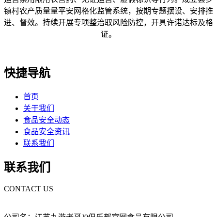
镇村农产质量量平安网格化监管系统，按期专题摆设、安排推
进、督效。持续开展专项整治取风险防控，开具许诺达标及格
证。
快捷导航
首页
关于我们
食品安全动态
食品安全资讯
联系我们
联系我们
CONTACT US