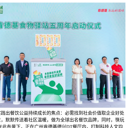
实践出餐饮公益持续成长的焦点：必需找到社会价值取企业好处
在，默默传送着社区温暖，做为全球出名餐饮品牌，同时，筷玩
在此布景下，正在广州肯德基德兴DT餐厅内，打制科技人文均