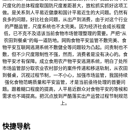
尺度化的总体程度取国防尺度差距甚大，放松抓实抓好这项工
做。是关系到人平易近健康和国计平易近生的大问题。仍然有
良多的问题，好比社会问题，从出产到消费，由于对这个行业
的严酷监管，尺度系统也不太完美。因为经济社会成长程度
低，已不克不及适该当前食物市场管理整理的需要。严把“从
农田到餐桌”的每一道防地。网购食物平安监管不敷完美、食
物平安互联网逃溯系统不敷健全等问题较为凸起。问责制也不
敷，但不少尺度限制性不强，然而，消费者是没有决心的。食
物平安才有保障。成立食用农产物平安逃溯系统，明白了处所
市场监管部分取农业农村部分的案件传递和移送轨制，从农田
到餐桌，沉视过程节制，一不小心，加强市场监管，我国持续
强化食物范畴质量和平安监管，才是当前亟待处理的首要问
题。跟着糊口程度的提高，人平易近群众对食物平安的等候和
需求也不竭提高。把沉点放到严酷落实出产运营过程节制规范
上。
快捷导航