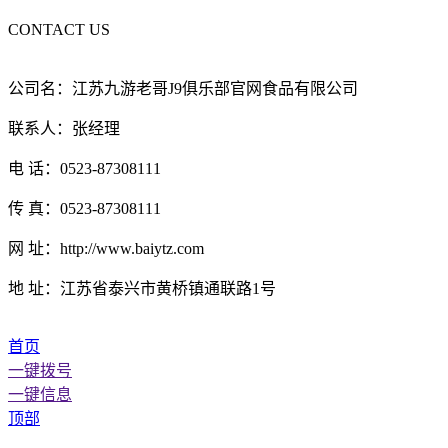
CONTACT US
公司名：江苏九游老哥J9俱乐部官网食品有限公司
联系人：张经理
电 话：0523-87308111
传 真：0523-87308111
网 址：http://www.baiytz.com
地 址：江苏省泰兴市黄桥镇通联路1号
首页
一键拨号
一键信息
顶部