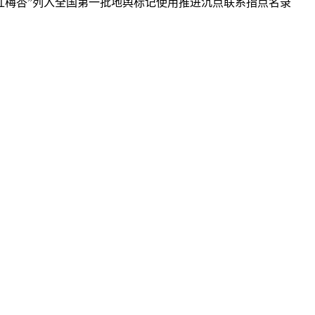
红梅杏”列入全国第一批地舆标记使用推进沉点联系指点名录