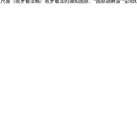
尺度（收罗看法稿）收罗看法的通知固原：“固原胡麻油”“彭阳