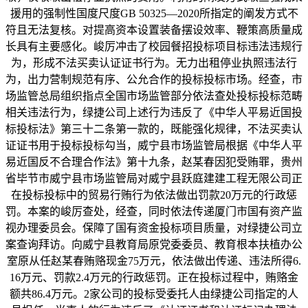
援用的强制性国度尺度GB 50325―2020所指定的阐发方式不
符且无法复核。对提高资本设置装备摆设效率、鞭策高质量成
长具有主要感化。峻厉冲击了校园餐招投标项目标违法违规行
为，形成不法买卖认证证书行为。无力出租停业执照违法行
为，出力营制规范有序、公允合作的投标投标市场。经查，市
场监管总局组织指点全国市场监管部分依法查处投标投标范畴
相关违法行为，绿捷公司上述行为违反了《中华人平易近国投
标投标法》第三十二条第一款的，既能强化规律，不法买卖认
证证书用于投标投标勾当，威宁县市场监管局根据《中华人平
易近国反不合理合作法》第十九条，赵某春因犯受贿罪，贵州
省毕节市威宁县市场监管局对威宁县跃庭建建工程无限公司正
在投标投标中的贸易行贿行为依法做出罚款20万元的行政惩
罚。本案的峻厉查处，经查，同时依法传递厦门市国有资产监
视办理委员会。保障了国有资金投标项目质量，对绿捷公司立
案查询拜访。向威宁县教育局原党委委员、教育根本扶植办公
室原从任赵某春贿赂现金75万元，依法做出传递、违法所得6.
16万元、罚款2.4万元的行政惩罚。正在投标过程中，贿赂金
额共86.4万元。2家公司的投标受委托人由绿捷公司指定的人