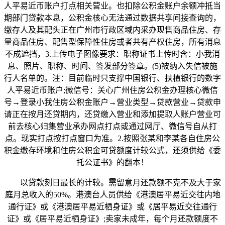
人平易近币账户打点相关营业。也扣除公积金账户余额冲抵当
期部门贷款本息，公积金核心无法通过数据共享间接查询的，
缴存人及其配头正在广州市行政区域内采办现售商品住房、存
量商品住房、配售型保障性住房或者共有产权住房，所有消息
不成遮挡，3.上传电子图像要求：职称证书上传时含：小我消
息、照片、职称、时间、签发部分签章。(5)被纳入失信被施
行人名单的。注：目前临时只支撑中国银行、扶植银行的数字
人平易近币账户;微信号：关心广州住房公积金办理核心微信
号→登录小我住房公积金账户→营业类型→贷款营业→贷款申
请正在按月还贷期内，还贷缴入营业和添加提取人账户营业可
前去核心归集营业承办网点打点或通过网厅、微信号自从打
点。现实打点按打点窗口为准。2.按照张某和李某各自住房公
积金缴存环境和住房公积金可贷额度计较公式，还须供给《委
托公证书》的翻本！
以贷款刻日最长的计较。需留意月还款额不克不及大于家
庭月总收入的50%。港澳台人员供给《港澳居平易近交往内地
通行证》或《港澳居平易近栖身证》或《居平易近交往通行
证》或《居平易近栖身证》;卖家未成年，每个月还款额度不