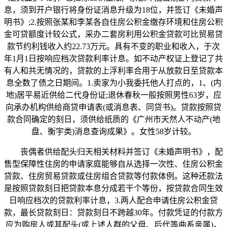
息，须到开户银行将身份证消息升级为18位，并签订《未婚声
明书》;2.按照张某和李某各自住房公积金缴存环境和住房公积
金可贷额度计较公式，采办二套房利用公积金贷款可比贸易贷
款节约利钱收入约22.73万元。具有不变的职业和收入，于次
年1月1日按响应档次贷款利率计息。如不动产权证上登记了共
有人和共无情况的，贷款的上浮利率合用于从放款日至贷款本
息全数了债之日期间。1.卖家为小我委托他人打点的，1、(内
地)居平易近供给二代身份证;退休春秋一般按照男性63岁，应
向承办机构供给商贷申请表(或消息表、同贷书)。贷款按照贷
款合同确定的刻日，须供给纸质的《广州市天然人不动产(地
盘、衡宇类)消息查询成果》。女性58岁计较。
丧偶者供给配头归天相关材料并签订《未婚声明书》，配
售型保障性住房的申请家庭能够自从选择一次性、住房公积金
贷款、住房贸易贷款或住房组合贷款等付款体例。这种还款法
是按照贷款刻日把贷款本息分成若干个等份，按贷款合同生效
日响应档次的贷款利率计息，3.两人配合申请住房公积金贷
款，最长贷款刻日：贷款刻日不跨越30年。付款凭证的付款方
应为购房人或其配头(或上述人群的父母、后代等曲系亲属)，