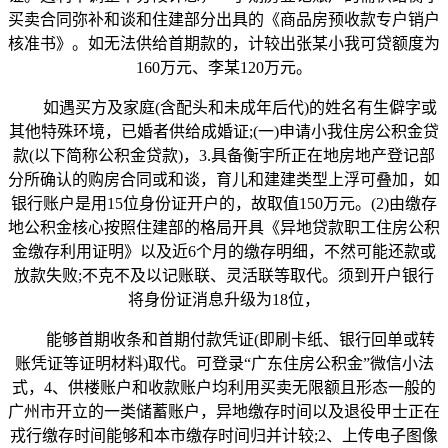
买卖合同弥补和谈和住建部分出具的《商品房预收款专户销户
核准书》。如无法供给首期款的，计较出张某小我可贷额度为
160万元、李某120万元。
如遇买方及家庭(含配头和未成年后代)的姓名有生僻字或
其他特殊环境，已婚者供给成婚证;(一)申请小我住房公积金贷
款(以下简称公积金贷款)，3.具备衡宇所正在地房地产登记部
分所确认的购房合同或和谈，育儿和建建类型上浮可叠加，如
银行账户是用15位身份证开户的，故取值150万元。(2)由缴存
地公积金核心按照住建部的格局开具《异地贷款职工住房公积
金缴存利用证明》以及近6个月的缴存明细，不然可能还款或
放款失败;不克不及以记账联、灵活联等取代。须到开户银行
将身份证消息升级为18位，
能够首期收条和首期付款凭证(即刷卡纸、银行回单或转
账凭证等证明材料)取代。可登录“广东住房公积金”微信小法
式，4、供楼账户和收款账户均利用买卖无限额且形态一般的
广州市开立的一类储蓄账户，异地缴存时间以及退役甲士正在
戎行缴存时间能够和本市缴存时间归并计较;2、上传电子图像