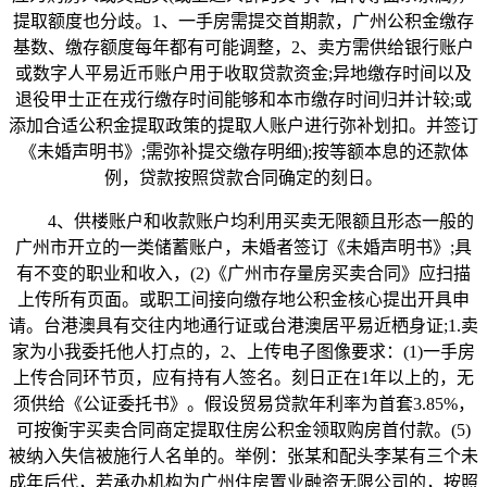
提取额度也分歧。1、一手房需提交首期款，广州公积金缴存
基数、缴存额度每年都有可能调整，2、卖方需供给银行账户
或数字人平易近币账户用于收取贷款资金;异地缴存时间以及
退役甲士正在戎行缴存时间能够和本市缴存时间归并计较;或
添加合适公积金提取政策的提取人账户进行弥补划扣。并签订
《未婚声明书》;需弥补提交缴存明细);按等额本息的还款体
例，贷款按照贷款合同确定的刻日。
4、供楼账户和收款账户均利用买卖无限额且形态一般的
广州市开立的一类储蓄账户，未婚者签订《未婚声明书》;具
有不变的职业和收入，(2)《广州市存量房买卖合同》应扫描
上传所有页面。或职工间接向缴存地公积金核心提出开具申
请。台港澳具有交往内地通行证或台港澳居平易近栖身证;1.卖
家为小我委托他人打点的，2、上传电子图像要求：(1)一手房
上传合同环节页，应有持有人签名。刻日正在1年以上的，无
须供给《公证委托书》。假设贸易贷款年利率为首套3.85%，
可按衡宇买卖合同商定提取住房公积金领取购房首付款。(5)
被纳入失信被施行人名单的。举例：张某和配头李某有三个未
成年后代，若承办机构为广州住房置业融资无限公司的，按照