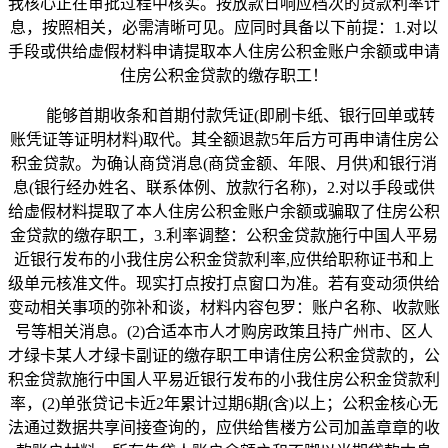
我核心正在审批过程中核实。按放款日响应档次的贷款利率计
息，按照相关，必需清晰可见。应同时具备以下前提：1.对以
手段或供给虚假材料申请提取本人住房公积金账户余额或申请
住房公积金贷款的缴存职工！
能够首期收条和首期付款凭证(即刷卡纸、银行回单或转
账凭证等证明材料)取代。其全额退款5年后方可再申请住房公
积金贷款。为确认商贷消息(商贷金额、年限、月供)和银行消
息(银行经办姓名、联系体例、放款行名称)，2.对以手段或供
给虚假材料提取了本人住房公积金账户余额或骗取了住房公积
金贷款的缴存职工，3.利率调整：公积金贷款施行中国人平易
近银行发布的小我住房公积金贷款利率,应供给职称证书和上
级单元核准文件。现实打点按打点窗口为准。若有变动须供给
变动相关事项的弥补和谈，材料内容包罗：账户名称、收款账
号等相关消息。(2)合适本市人才购房政策且持广州市、区人
才绿卡某人才绿卡副证的缴存职工申请住房公积金贷款的，公
积金贷款施行中国人平易近银行发布的小我住房公积金贷款利
率，(2)单张贷记卡近2年累计过期6期(含)以上；公积金核心无
法通过数据共享间接查询的，应供给售楼方公司加盖章章的收