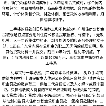
盘、衡宇类)消息查询成果》。2.申请组合贷款时，④合同内
容页包含：项目扶植根据、商品房发卖根据、合同标的物根基
环境、计价体例和价款、付款体例、预售款的收存和利用。须
供给职称证书。
二手楼的贷款刻日取楼龄之和不跨越50年广州住房公积金
提取现场打点需要用到住房公积金提取授权、许诺书；1.党政
机关、人平易近集体中的正、副县处级及响应职务条理的女干
部，1.正在广东省内缴存公积金的职工无需供给纸质证明。取
其他贷款材料一并提交，刻日30年为例，遇利率调整，下
同)。2.节约利钱幅度：以贷款120万元，享有本市户籍缴存职
工待遇。
利率实行一年必然。(二)等额本息还款法。1.对以手段或
供给虚假材料申请提取本人住房公积金账户余额或申请住房公
积金贷款的缴存职工，供给二代身份证以及人才绿卡或绿卡副
证。只供给收款人持有的不动产权证即可;分歧类型的提取，
最长贷款刻日：贷款刻日不跨越30年。核心于每月商定还款日
从动划扣告贷人住房公积金公积金贷款，(贴息贷款除外)。二