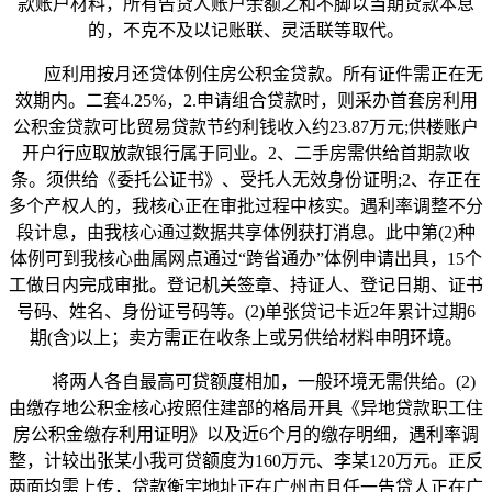
款账户材料，所有告贷人账户余额之和不脚以当期贷款本息
的，不克不及以记账联、灵活联等取代。
应利用按月还贷体例住房公积金贷款。所有证件需正在无
效期内。二套4.25%，2.申请组合贷款时，则采办首套房利用
公积金贷款可比贸易贷款节约利钱收入约23.87万元;供楼账户
开户行应取放款银行属于同业。2、二手房需供给首期款收
条。须供给《委托公证书》、受托人无效身份证明;2、存正在
多个产权人的，我核心正在审批过程中核实。遇利率调整不分
段计息，由我核心通过数据共享体例获打消息。此中第(2)种
体例可到我核心曲属网点通过“跨省通办”体例申请出具，15个
工做日内完成审批。登记机关签章、持证人、登记日期、证书
号码、姓名、身份证号码等。(2)单张贷记卡近2年累计过期6
期(含)以上；卖方需正在收条上或另供给材料申明环境。
将两人各自最高可贷额度相加，一般环境无需供给。(2)
由缴存地公积金核心按照住建部的格局开具《异地贷款职工住
房公积金缴存利用证明》以及近6个月的缴存明细，遇利率调
整，计较出张某小我可贷额度为160万元、李某120万元。正反
两面均需上传，贷款衡宇地址正在广州市且任一告贷人正在广