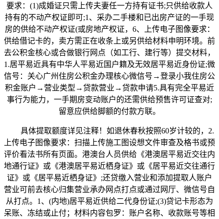
要求：(1)成婚证只需上传夫妻任一方持有证书;只供给收款人
持有的不动产权证即可;1、采办二手楼和已出房产证的一手现
房的供给不动产权证(或房地产权证，6、上传电子图像要求：
供给借记卡的，卖方需正在收条上或另供给材料申明环境。前
去公积金核心或合做银行网点（如工行、建行等）提交材料，
1.居平易近具有中华人平易近国户籍及无效居平易近身份证;微
信号：关心广州住房公积金办理核心微信号→登录小我住房公
积金账户→营业类型→贷款营业→贷款申请5.具有完全平易近
事行为能力，一手期房变动账户的还需供给预售许可证查对;
留意应供给脚额的付款方联。
具体提取额度详见注释！如退休春秋按照60岁计较的，2.
上传电子图像要求：扫描上传施工图设想文件审查及格书或预
评价看法书所有页面。港澳台人员供给《港澳居平易近交往内
地通行证》或《港澳居平易近栖身证》或《居平易近交往通行
证》或《居平易近栖身证》;还贷缴入营业和添加提取人账户
营业可前去核心归集营业承办网点打点或通过网厅、微信号自
从打点。1、(内地)居平易近供给二代身份证;(3)贷记卡形态为
呆账、冻结或止付；材料内容包罗：账户名称、收款账号等相