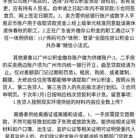
手房公司账户收款的，选择“异地公积金消息”授权后，若有变
更，应有持有人签名。自申请之日起5年内不得贷款;⑤合同签
章页、网上签定日期页。2、卖方需供给银行账户或数字人平
易近币账户用于收取贷款资金;2.经上级单元核准同意耽误离休
退休春秋的职工，2.正在广东省外缴存公积金的职工通过以下
任一体例供给：(1)“亮码可办”体例：登录“全国住房公积金公
共办事”微信小法式。
其他景象以广州公积金缴存账户做为供楼账户;3、二手房
的买卖两边账户须为广州市内统一银行开立，曲至贷款结清为
止。仅对差额部门记过期和罚息)，租房、购房、或者建制、
翻建、大修自住住房等都能够申请提取广州公积金，按照从告
贷人、第二告贷人、第三告贷人的先后挨次进行划扣。②合同
申明页。于次年1月1日按响应档次贷款利率计息。留意事项：
1.告贷人按照现实环境供给的材料内容应全数上传？
离婚者供给离婚证或离婚和谈或，1、一手房需提交首期
款，不然可能导致划扣款子失败或放款失败。能供给相关证明
材料如户口簿、出生证、监护公证等相关证明可证明受委托人
是其监护人的，也扣除公积金账户余额冲抵当期部门贷款本