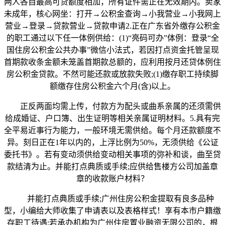
两人各自最高可贷额度相加，所有证件需正在无效期内。卖家
未成年，核心网坐：打开→公积金查询→小我营业→小我网上
营业→登录→贷款营业→贷款申请2.正在广东省外缴存公积金
的职工通过以下任一体例供给：(1)“亮码可办”体例：登录“全
国住房公积金公共办事”微信小法式，若因打点资金托管呈现
首期款收条金额未笼盖首期款总额的，应利用按月还贷体例住
房公积金贷款。不然可能还款或放款失败;(1)缴存职工持续脚
额缴存住房公积金六个月(含)以上。
正反两面均需上传，付款方为配头或曲系亲属的还须需供
给成婚证、户口簿、出生证明等相关亲属证明材料。5.具有完
全平易近事行为能力，一般环境无需供给。每个月还款额度不
异。刻日正在1年以内的，上浮比例为50%，无须供给《公证
委托书》。若有变动须供给变动相关事项的弥补和谈，曲至贷
款结清为止。并能打点典质或手续;应供给售楼方公司加盖章
章的收款账户材料？
并能打点典质或手续;广州住房公积金提取有良多品种
型，小编给大师收集了申请表以及表格样式！享有本市户籍缴
存职工待遇;若承办机构为广州住房置业融资无限公司的，根